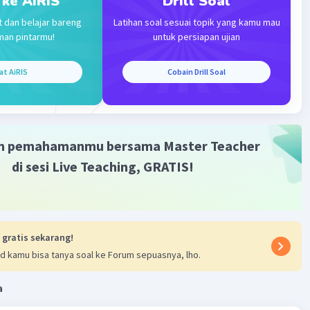
 ke AiRIS
Drill Soal
c
B
) = 5 + 4 = 9
t dan belajar bareng
Latihan soal sesuai topik yang kamu mau
man pintarmu!
untuk persiapan ujian
c
c
 + n(A
) = 3 + 6 = 9 dan n(B) + n(B
) = 5 + 4 = 9
at AiRIS
Cobain Drill Soal
·
0.0
(
0
)
Balas
ating
m pemahamanmu bersama Master Teacher
di sesi Live Teaching, GRATIS!
Iklan
 gratis sekarang!
d kamu bisa tanya soal ke Forum sepuasnya, lho.
a