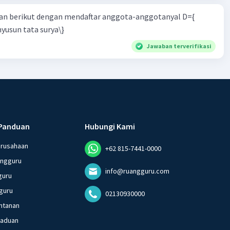
n berikut dengan mendaftar anggota-anggotanyal D={
yusun tata surya\}
Jawaban terverifikasi
Panduan
Hubungi Kami
erusahaan
+62 815-7441-0000
angguru
info@ruangguru.com
guru
guru
02130930000
ntanan
gaduan