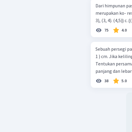
Dari himpunan pa
merupakan ko- respondensi satu-satu? a. {(1, 1), (2, 2), (3, 3), (4,4)} b. {(1, 2), (2,
75
4.0
Sebuah persegi pa
1 ) cm. Jika kelil
Tentukan persamaa
panjang dan lebar
38
5.0