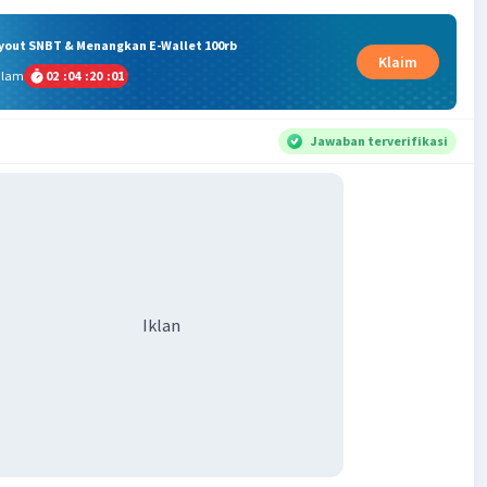
ryout SNBT & Menangkan E-Wallet 100rb
Klaim
alam
02
:
04
:
20
:
01
Jawaban terverifikasi
Iklan