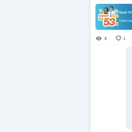
Ikuti T
Habis d
1
3