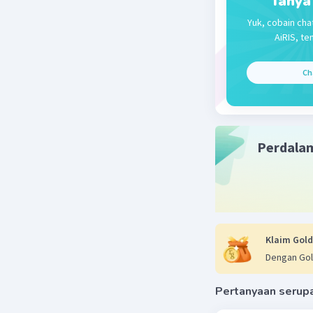
Tanya
n(B) + n(
Yuk, cobain cha
AiRIS, te
Jadi, n(A)
Ch
Beri R
Perdala
Klaim Gold
Dengan Gol
Pertanyaan serup