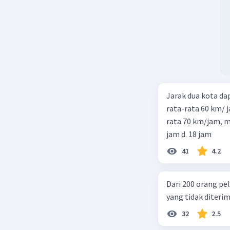
Jarak dua kota d
rata-rata 60 km/ 
rata 70 km/jam, maka waktu
jam d. 18 jam
41
4.2
Dari 200 orang pe
yang tidak diterima
32
2.5