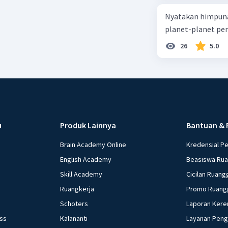
Nyatakan himpuna
planet-planet pen
26
5.0
u
Produk Lainnya
Bantuan & 
Brain Academy Online
Kredensial P
English Academy
Beasiswa Ru
Skill Academy
Cicilan Ruang
Ruangkerja
Promo Ruang
Schoters
Laporan Kere
ess
Kalananti
Layanan Pen