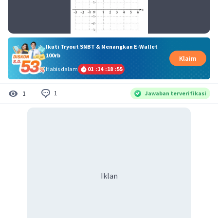
Ikuti Tryout SNBT & Menangkan E-Wallet
100rb
Klaim
Habis dalam
01
:
14
:
18
:
55
1
1
Jawaban terverifikasi
Iklan