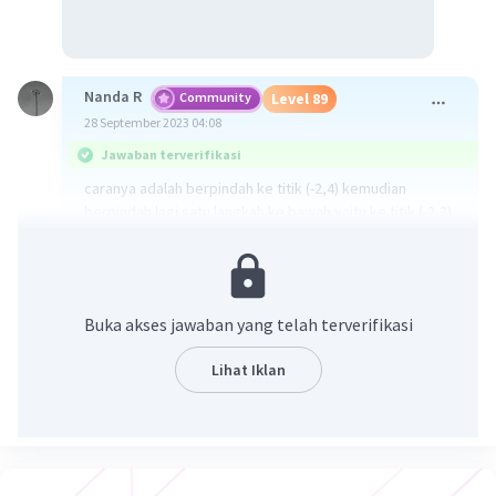
Nanda R
Community
Level 89
28 September 2023 04:08
Jawaban terverifikasi
caranya adalah berpindah ke titik (-2,4) kemudian
berpindah lagi satu langkah ke bawah yaitu ke titik (-2,3)
·
0.0
(
0
)
Balas
Beri Rating
Buka akses jawaban yang telah terverifikasi
Lihat Iklan
Iklan