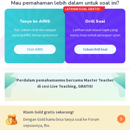
Mau pemahaman lebih dalam untuk soal ini?
LATIHAN SOAL GRATIS!
Tanya ke AiRIS
Drill Soal
Yuk, cobain chat dan belajar
Latihan soal sesuai topik yang
bareng AiRIS, teman pintarmu!
kamu mau untuk persiapan ujian
Chat AiRIS
Cobain Drill Soal
Perdalam pemahamanmu bersama Master Teacher
di sesi Live Teaching, GRATIS!
Klaim Gold gratis sekarang!
Dengan Gold kamu bisa tanya soal ke Forum
sepuasnya, lho.