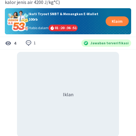
kalor jenis air 4200 J/kg°C)
Ikuti Tryout SNBT & Menangkan E-Wallet
100rb
Klaim
Habis dalam
01
:
20
:
36
:
50
1
4
Jawaban terverifikasi
Iklan