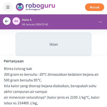
Masuk
Aura A
04 Januari 2024 23:42
Iklan
Pertanyaan
Minta tolong kak
200 gram es bersuhu -20°C dimasukkan kedalam bejana air
500 gram bersuhu 95°C.
bila kalor yang diserap bejana diabaikan, berapakah suhu
akhir campuran air sampai
air mmencair seluruhnya? (kalor jenis es 2100 J/kg°C, kalor
lebur es 334400 J/kg,