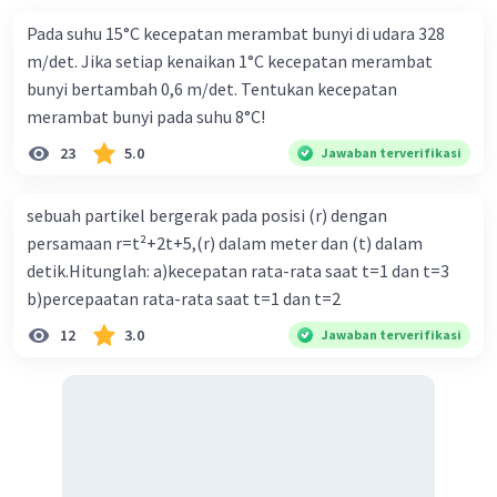
Menggabungkan semua persamaan kita dapatkan:
Pada suhu 15°C kecepatan merambat bunyi di udara 328
66,880 + 420(T + 20) = 2100(95 - T)
m/det. Jika setiap kenaikan 1°C kecepatan merambat
75,280 + 420T = 199,500 - 2,100T
bunyi bertambah 0,6 m/det. Tentukan kecepatan
2,520T = 124,220
merambat bunyi pada suhu 8°C!
T = 124.220/2,520
T = 49,29° C
23
5.0
Jawaban terverifikasi
Jadi, suhu akhir air mencair seluruh nya adalah 49,29°C
sebuah partikel bergerak pada posisi (r) dengan
·
0.0
(
0
)
Balas
Beri Rating
persamaan r=t²+2t+5,(r) dalam meter dan (t) dalam
detik.Hitunglah: a)kecepatan rata-rata saat t=1 dan t=3
b)percepaatan rata-rata saat t=1 dan t=2
12
3.0
Jawaban terverifikasi
Iklan