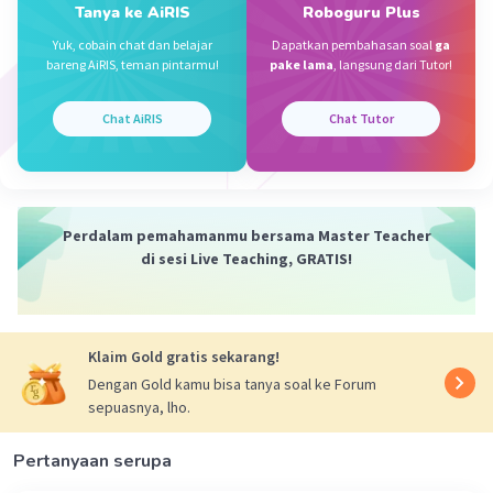
Rp.2.500,000
Tanya ke AiRIS
Roboguru Plus
Yuk, cobain chat dan belajar
Dapatkan pembahasan soal
ga
Iklan
bareng AiRIS, teman pintarmu!
pake lama
, langsung dari Tutor!
·
0.0
(
0
)
Balas
Beri Rating
Chat AiRIS
Chat Tutor
Perdalam pemahamanmu bersama Master Teacher
di sesi Live Teaching, GRATIS!
Klaim Gold gratis sekarang!
Dengan Gold kamu bisa tanya soal ke Forum
sepuasnya, lho.
Pertanyaan serupa