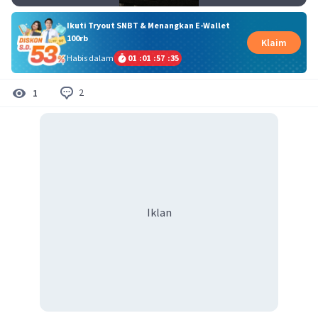
Ikuti Tryout SNBT & Menangkan E-Wallet
100rb
Klaim
Habis dalam
01
:
01
:
57
:
35
2
1
Iklan