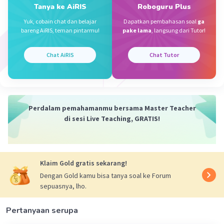
Tanya ke AiRIS
Roboguru Plus
16-10=6cm²
Yuk, cobain chat dan belajar
Dapatkan pembahasan soal
ga
bareng AiRIS, teman pintarmu!
pake lama
, langsung dari Tutor!
Chat AiRIS
Chat Tutor
·
5.0
(
1
)
Balas
Beri Rating
Deaaaaaaaaa D
Level 75
23 November 2023 08:53
Perdalam pemahamanmu bersama Master Teacher
di sesi Live Teaching, GRATIS!
Gak tau
Iklan
·
0.0
(
0
)
Balas
Beri Rating
Klaim Gold gratis sekarang!
Dengan Gold kamu bisa tanya soal ke Forum
sepuasnya, lho.
Pertanyaan serupa