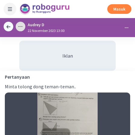
Masuk
Audrey D
22 November 2023 13:00
Iklan
Pertanyaan
Minta tolong dong teman-teman..