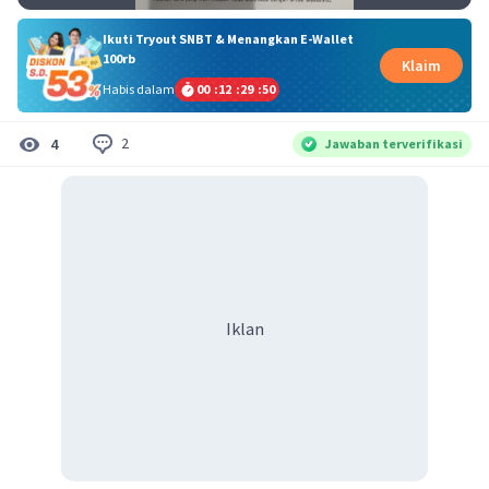
Ikuti Tryout SNBT & Menangkan E-Wallet
100rb
Klaim
Habis dalam
00
:
12
:
29
:
49
2
4
Jawaban terverifikasi
Iklan