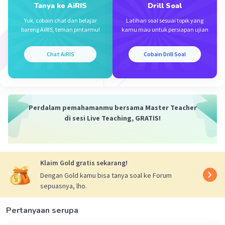
Tanya ke AiRIS
Drill Soal
2. cari Energi kinetik titik A. (memakai kecepatan 0 m/s
Yuk, cobain chat dan belajar
Latihan soal sesuai topik yang
karena masih dalam posisi diam / tidak bergerak)
bareng AiRIS, teman pintarmu!
kamu mau untuk persiapan ujian
Ek A= 1/2 × m × v²
Ek A= 1/2 × 1 × (0)²
Chat AiRIS
Cobain Drill Soal
Ek A = 0 Joule
3. Kita memakai rumus kekekalan energi ( Em 1 = Em 2)
Ek A + Ep A = Ek B + Ep B
0 J + 250 J = Ek B + 100 Joule
Perdalam pemahamanmu bersama Master Teacher
Ek B = 250 J - 100 J
di sesi Live Teaching, GRATIS!
Ek B = 150 Joule
Jadi besar nilai Ek A dan Ek B secara berturut-turut
adalah 0 Joule dan 150 Joule.
Klaim Gold gratis sekarang!
Dengan Gold kamu bisa tanya soal ke Forum
sepuasnya, lho.
Pertanyaan serupa
·
0.0
(
0
)
Balas
Beri Rating