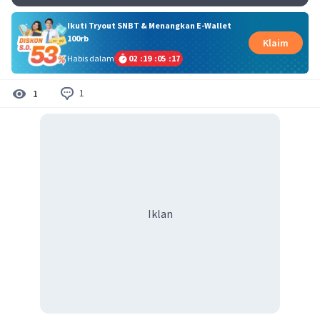
Ikuti Tryout SNBT & Menangkan E-Wallet
100rb
Klaim
Habis dalam
02
:
19
:
05
:
17
1
1
Iklan