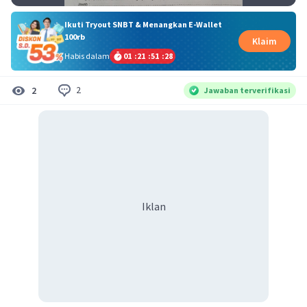
Ikuti Tryout SNBT & Menangkan E-Wallet
100rb
Klaim
Habis dalam
01
:
21
:
51
:
27
2
2
Jawaban terverifikasi
Iklan