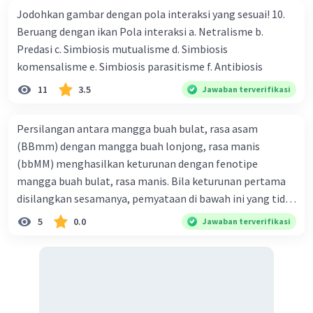
Jodohkan gambar dengan pola interaksi yang sesuai! 10.
Beruang dengan ikan Pola interaksi a. Netralisme b.
Predasi c. Simbiosis mutualisme d. Simbiosis
komensalisme e. Simbiosis parasitisme f. Antibiosis
11
3.5
Jawaban terverifikasi
Persilangan antara mangga buah bulat, rasa asam
(BBmm) dengan mangga buah lonjong, rasa manis
(bbMM) menghasilkan keturunan dengan fenotipe
mangga buah bulat, rasa manis. Bila keturunan pertama
disilangkan sesamanya, pemyataan di bawah ini yang tidak
benar mengenai keturunan yang dihasilkan dari
5
0.0
Jawaban terverifikasi
persilangan terse but adalah ... A. dihasilkan sembilan
mangga buah bulat, rasa mants B. dihasilkan tiga mangga
buah lonjong, rasa asam C. dihasi lkan tiga mangga buah
bulat, rasa manis D. dihasi lkan tiga mangga buah bulat,
rasa asam