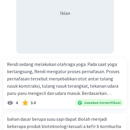
Iklan
Rendi sedang melakukan olahraga yoga. Pada saat yoga
berlangsung, Rendi mengatur proses pernafasan. Proses
pernafasan tersebut menyebabkan otot antar tulang
rusuk konstraksi, tulang rusuk terangkat, tekanan udara
paru-paru mengecil dan udara masuk. Berdasarkan
informasi tersebut, dapat disimpulkan bahwa Rendi
4
3.0
Jawaban terverifikasi
sedang melakukan proses pernafasan....
bahan dasar berupa susu sapi dapat diolah menjadi
beberapa produk bioteknologi kecuali a kefir b kombucha