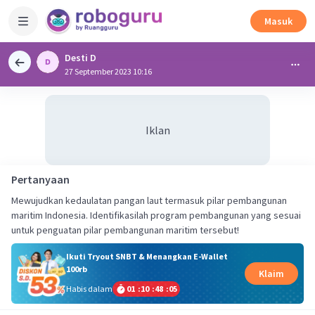
Masuk
Desti D
27 September 2023 10:16
Iklan
Pertanyaan
Mewujudkan kedaulatan pangan laut termasuk pilar pembangunan
maritim Indonesia. Identifikasilah program pembangunan yang sesuai
untuk penguatan pilar pembangunan maritim tersebut!
Ikuti Tryout SNBT & Menangkan E-Wallet
100rb
Klaim
Habis dalam
01
:
10
:
48
:
05