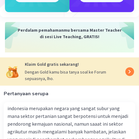
Pengembangan Budidaya Perikanan: Meningkatkan
produksi perikanan melalui budidaya ikan, udang,
kerang, dan organisme laut lainnya. Program ini dapat
mencakup bantuan teknis, pendidikan, serta
Perdalam pemahamanmu bersama Master Teacher
pembiayaan untuk petani perikanan.
di sesi Live Teaching, GRATIS!
Pengelolaan Perikanan yang Berkelanjutan:
Melaksanakan kebijakan dan program pengelolaan
perikanan yang berkelanjutan untuk menjaga stok ikan
Klaim Gold gratis sekarang!
dan menjaga ekosistem laut. Ini melibatkan
Dengan Gold kamu bisa tanya soal ke Forum
pemantauan, penegakan hukum, dan pengawasan yang
sepuasnya, lho.
ketat.
Pertanyaan serupa
Pengembangan Infrastruktur Perikanan: Membangun
dan memperbarui infrastruktur pelabuhan, dermaga,
fasilitas pemrosesan ikan, dan cold storage untuk
indonesia merupakan negara yang sangat subur yang
mendukung rantai pasokan perikanan yang efisien.
mana sektor pertanian sangat berpotensi untuk menjadi
pendorong kemajuan nasional, namun saaat ini sektor
Pendidikan dan Pelatihan: Menyediakan pendidikan dan
agrikutur masih mengalami banyak hambatan, jelaskan
pelatihan bagi masyarakat pesisir dan petani perikanan