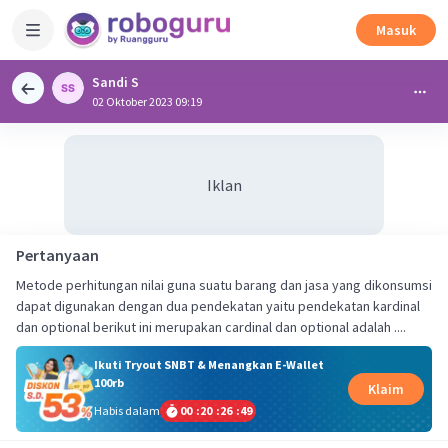
Masuk
Sandi S
02 Oktober 2023 09:19
Iklan
Pertanyaan
Metode perhitungan nilai guna suatu barang dan jasa yang dikonsumsi
dapat digunakan dengan dua pendekatan yaitu pendekatan kardinal
dan optional berikut ini merupakan cardinal dan optional adalah ....
Ikuti Tryout SNBT & Menangkan E-Wallet
100rb
Klaim
Habis dalam
00
:
20
:
26
:
49