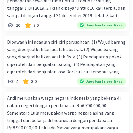
pendapatan sewa diterima untuk 1 tahun terhitung
tanggal 1 juli 2019. 3. iklan dibayar untuk 10 kali terbit, dan
sampai dengan tanggal 31 desember 2019, telah 8 kali
terbit. 4. gaji terutang untuk periode berjalan sebesar
10
5.0
Jawaban terverifikasi
Rp800.000,00 dari data di atas, pencatatan jurnal pembalik
yang benar adalah ....
Dibawaah ini adaalah ciri-ciri perusahaan. (1) Wujud barang
yang diperjualbelikan adalah abstrak. (2) Wujud barang
yang diperjualbelikan adalah fisik. (3) Pendapatan pokok
diperoleh dari penjualan barang. (4) Pendapatan yang
diperoleh dari penjualan jasa.Dari ciri-ciri tersebut yang
merupakan ciri dari perusahaan dagang ditunjukan pada
4
3.0
Jawaban terverifikasi
nomor…. a. 1 dan 3 b. 3 dan 4 c. 2 dan 3 d. 1 dan 2 e. 2 dan 4
Andi merupakan warga negara Indonesia yang bekerja di
dalam negeri dengan pendapatan Rp6.700.000,00.
Sementara Lula merupakan warga negara asing yang
tinggal dan bekerja di Indonesia dengan pendapatan
Rp8.900.000,00. Lalu ada Mawar yang merupakan warga