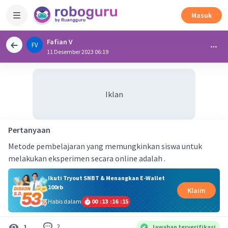
Masuk
Fafian V
FV
11 Desember 2023 06:19
Iklan
Pertanyaan
Metode pembelajaran yang memungkinkan siswa untuk
melakukan eksperimen secara online adalah .
Ikuti Tryout SNBT & Menangkan E-Wallet
100rb
Klaim
Habis dalam
00
:
13
:
16
:
15
2
1
Jawaban terverifikasi