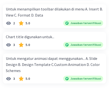
hari berikutnya dua kali lipat sebelumnya. Jadi Ana akan
mendapatkan seribu rupiah, 2 ribu rupiah, 4 ribu rupiah, 8
Untuk menampilkan toolbar dilakukan di menu A. Insert B.
ribu rupiah dan seterusnya. Mereka berniat untuk
View C. Format D. Data
melewati setiap hari masa liburnya di desa nenek dengan
2
5.0
Jawaban terverifikasi
membantu petani, dan mereka berdua sudah berjanji
untuk bekerja pada petani yang sama. Mengenai upah,
Chart title digunakan untuk...
mereka juga diam-diam sudah sepakat untuk membagi
sama rata dari yang diperoleh berdua. Pertanyaannya:
3
5.0
Jawaban terverifikasi
Kepada petani yang mana mereka bekerja sehingga
mendapat upah yang paling banyak ?
Untuk mengatur animasi dapat menggunakan... A. Slide
Design B. Design Template C.Custom Animation D. Color
Schemes​
3
5.0
Jawaban terverifikasi