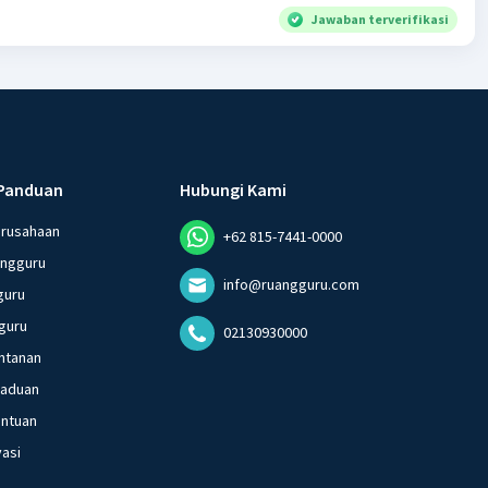
Jawaban terverifikasi
ih dan suci, tetapi
daan mendesak yang
ingan
Panduan
Hubungi Kami
erusahaan
+62 815-7441-0000
angguru
info@ruangguru.com
guru
guru
02130930000
ntanan
gaduan
entuan
vasi