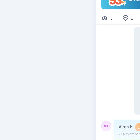
1
1
Virna K
L
26 November 