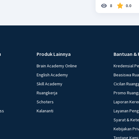
dikonsumsi b. Tidak sah karena pak Amir termasuk jenazah mati syahid yang
8
0.0
tidak perlu di mandikan c. Tidak sah karena air sungai bers
tidak menyucikan d. Sah karena air sungai merupakan air bersih yang dapat
digunakan untuk bersuci e. Sah karena dalam kea
disebabkan keker
u
Produk Lainnya
Bantuan & 
Brain Academy Online
Kredensial P
English Academy
Beasiswa Ru
Skill Academy
Cicilan Ruang
Ruangkerja
Promo Ruang
Schoters
Laporan Kere
ess
Kalananti
Layanan Pen
Syarat & Ket
Kebijakan Pri
Tentang Kami