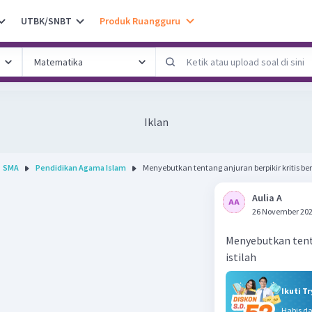
UTBK/SNBT
Produk Ruangguru
Iklan
SMA
Pendidikan Agama Islam
Menyebutkan tentang anjuran berpikir kritis ber
Aulia A
26 November 202
Menyebutkan tenta
istilah
Ikuti T
Habis d