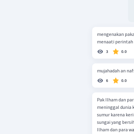
mengenakan pakaia
menaati perintah 
3
0.0
mujahadah an nafs 
6
0.0
Pak Ilham dan pa
meninggal dunia k
sumur karena keri
sungai yang bers
Ilham dan para warga.... Select one: a. Tidak sah karena air