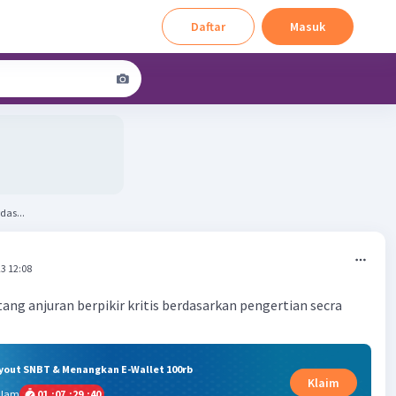
Daftar
Masuk
das...
3 12:08
ng anjuran berpikir kritis berdasarkan pengertian secra
ryout SNBT & Menangkan E-Wallet 100rb
Klaim
alam
01
:
07
:
29
:
39