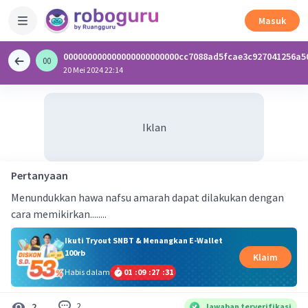
Masuk
000000000000000000000000cc7088ad5fcae3c927041256a5
00
0
20 Mei 2024 22:14
Iklan
Pertanyaan
Menundukkan hawa nafsu amarah dapat dilakukan dengan
cara memikirkan........
Ikuti Tryout SNBT & Menangkan E-Wallet
100rb
Klaim
Habis dalam
01
:
09
:
27
:
30
2
2
Jawaban terverifikasi