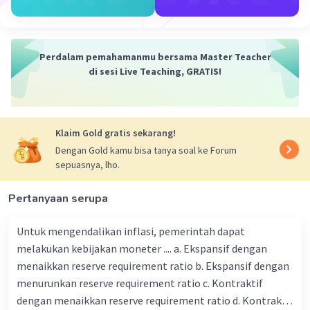
Menundukkan hawa nafsu amarah dapat
Iklan
dilakukan dengan cara memikirkan beberapa hal
berikut:
Perdalam pemahamanmu bersama Master Teacher
Akibat Negatif dari Kemarahan
:
di sesi Live Teaching, GRATIS!
Pikirkan tentang konsekuensi negatif dari
kemarahan, seperti merusak hubungan
dengan orang lain, membuat keputusan
Klaim Gold gratis sekarang!
yang buruk, dan menyebabkan stres serta
Dengan Gold kamu bisa tanya soal ke Forum
masalah kesehatan.
sepuasnya, lho.
Pahala Kesabaran
:
Pertanyaan serupa
Ingatlah bahwa menahan amarah dan
Untuk mengendalikan inflasi, pemerintah dapat
bersikap sabar mendapatkan pahala besar
melakukan kebijakan moneter .... a. Ekspansif dengan
di sisi Allah. Dalam Islam, kesabaran adalah
menaikkan reserve requirement ratio b. Ekspansif dengan
salah satu sifat yang sangat dianjurkan.
menurunkan reserve requirement ratio c. Kontraktif
dengan menaikkan reserve requirement ratio d. Kontraktif
Pentingnya Mengampuni
: