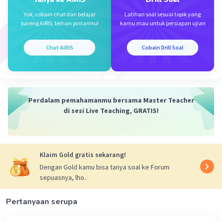
Yuk, cobain chat dan belajar
Latihan soal sesuai topik yang
bareng AiRIS, teman pintarmu!
kamu mau untuk persiapan ujian
Chat AiRIS
Cobain Drill Soal
Perdalam pemahamanmu bersama Master Teacher
di sesi Live Teaching, GRATIS!
Klaim Gold gratis sekarang!
Dengan Gold kamu bisa tanya soal ke Forum
sepuasnya, lho.
Pertanyaan serupa