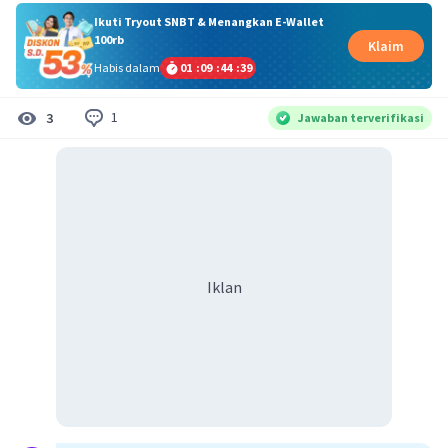
Ikuti Tryout SNBT & Menangkan E-Wallet
100rb
Klaim
Habis dalam
01
:
09
:
44
:
39
1
3
Jawaban terverifikasi
Iklan