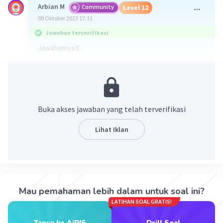
Arbian M
Community
Level 12
08 Oktober 2023 17:11
Jawaban terverifikasi
Jawabannya E.
Pembahasan
A. Kebijakan Moneter
B. Inflasi karena JUB, bkn karena kelangkaan
C. Kebijakan moneter
Buka akses jawaban yang telah terverifikasi
Lihat Iklan
·
0.0
(
0
)
Balas
Beri Rating
Mau pemahaman lebih dalam untuk soal ini?
LATIHAN SOAL GRATIS!
Iklan
Tanya ke AiRIS
Drill Soal