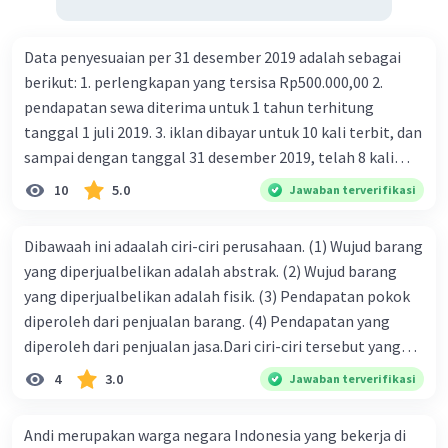
Data penyesuaian per 31 desember 2019 adalah sebagai
berikut: 1. perlengkapan yang tersisa Rp500.000,00 2.
pendapatan sewa diterima untuk 1 tahun terhitung
tanggal 1 juli 2019. 3. iklan dibayar untuk 10 kali terbit, dan
sampai dengan tanggal 31 desember 2019, telah 8 kali
terbit. 4. gaji terutang untuk periode berjalan sebesar
10
5.0
Jawaban terverifikasi
Rp800.000,00 dari data di atas, pencatatan jurnal pembalik
yang benar adalah ....
Dibawaah ini adaalah ciri-ciri perusahaan. (1) Wujud barang
yang diperjualbelikan adalah abstrak. (2) Wujud barang
yang diperjualbelikan adalah fisik. (3) Pendapatan pokok
diperoleh dari penjualan barang. (4) Pendapatan yang
diperoleh dari penjualan jasa.Dari ciri-ciri tersebut yang
merupakan ciri dari perusahaan dagang ditunjukan pada
4
3.0
Jawaban terverifikasi
nomor…. a. 1 dan 3 b. 3 dan 4 c. 2 dan 3 d. 1 dan 2 e. 2 dan 4
Andi merupakan warga negara Indonesia yang bekerja di