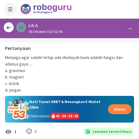
Lili A
LA
06 Oktober 2023 02:46
Pertanyaan
Menjaga agar satelit tetap ada diwilayah bumi adalah fungsi dari
adanya gaya ....
a. gravitasi
b. magnet
c. listrik
d. pegas
Ikuti Tryout SNBT & Menangkan E-Wallet
100rb
Klaim
Habis dalam
01
:
04
:
19
:
01
2
1
Jawaban terverifikasi