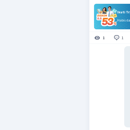
Ikuti T
Habis d
1
1