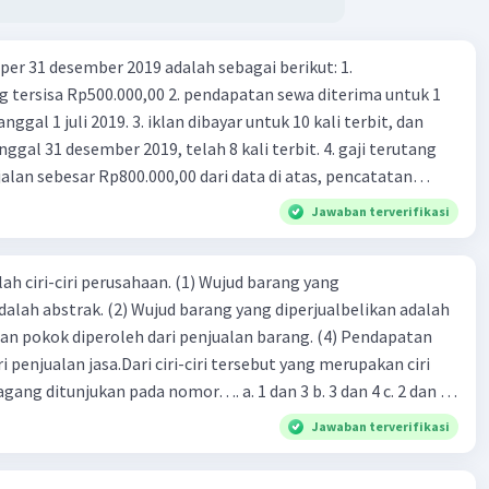
er 31 desember 2019 adalah sebagai berikut: 1.
00,00 2. pendapatan sewa diterima untuk 1
 iklan dibayar untuk 10 kali terbit, dan
gal 31 desember 2019, telah 8 kali terbit. 4. gaji terutang
alan sebesar Rp800.000,00 dari data di atas, pencatatan
ng benar adalah ....
Jawaban terverifikasi
ah ciri-ciri perusahaan. (1) Wujud barang yang
dalah abstrak. (2) Wujud barang yang diperjualbelikan adalah
atan pokok diperoleh dari penjualan barang. (4) Pendapatan
i penjualan jasa.Dari ciri-ciri tersebut yang merupakan ciri
gang ditunjukan pada nomor…. a. 1 dan 3 b. 3 dan 4 c. 2 dan 3
4
Jawaban terverifikasi