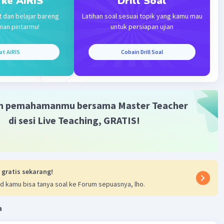
 ke AiRIS
Drill Soal
t dan belajar bareng
Latihan soal sesuai topik yang kamu mau
man pintarmu!
untuk persiapan ujian
Iklan
at AiRIS
Cobain Drill Soal
m pemahamanmu bersama Master Teacher
di sesi Live Teaching, GRATIS!
 gratis sekarang!
d kamu bisa tanya soal ke Forum sepuasnya, lho.
a