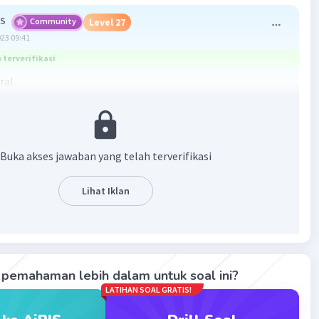
 S
Community
Level 27
023 09:41
terverifikasi
ral.
tkan daya beli masyarakat dan mengarahkan masyarakat
mbeli barang dan jasa dapat membantu mengatasi
ran struktural, yaitu ketika tenaga kerja tidak memiliki
Buka akses jawaban yang telah terverifikasi
lan yang sesuai dengan permintaan pasar kerja. Dengan
kan permintaan barang dan jasa, bisnis dapat tumbuh dan
Lihat Iklan
an lapangan kerja baru yang sesuai dengan keterampilan
rja yang tersedia.
·
0.0
(
0
)
Balas
ating
pemahaman lebih dalam untuk soal ini?
LATIHAN SOAL GRATIS!