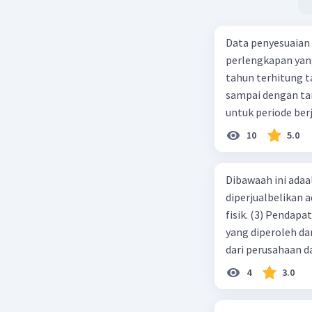
Data penyesuaian p
perlengkapan yang tersisa Rp500.0
tahun terhitung tanggal 1 juli 2019. 3.
sampai dengan tang
untuk periode berj
jurnal pembalik ya
10
5.0
Dibawaah ini adaal
diperjualbelikan a
fisik. (3) Pendap
yang diperoleh dar
dari perusahaan da
d. 1 dan 2 e. 2 dan 
4
3.0