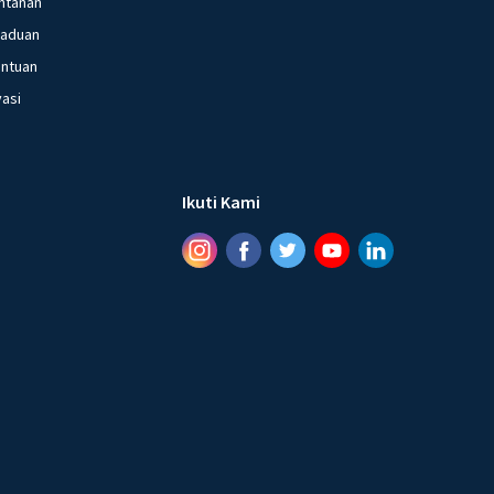
ntanan
gaduan
entuan
vasi
Ikuti Kami