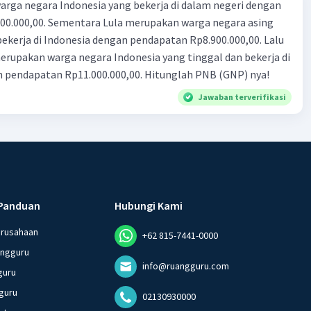
rga negara Indonesia yang bekerja di dalam negeri dengan
n Rp8.900.000,00. Lalu
ndonesia yang tinggal dan bekerja di
n pendapatan Rp11.000.000,00. Hitunglah PNB (GNP) nya!
Jawaban terverifikasi
Panduan
Hubungi Kami
erusahaan
+62 815-7441-0000
angguru
info@ruangguru.com
guru
guru
02130930000