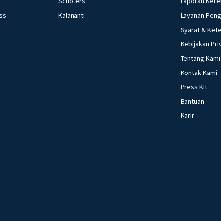
Schoters
Laporan Kere
ess
Kalananti
Layanan Pen
Syarat & Ket
Kebijakan Pri
Tentang Kami
Kontak Kami
Press Kit
Bantuan
Karir