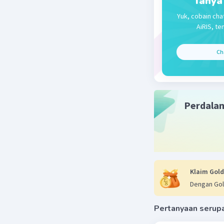
Tanya
Yuk, cobain cha
AiRIS, te
Ch
Perdala
Klaim Gold
Dengan Gol
Pertanyaan serup