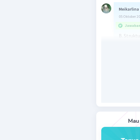
Meikarlina
05 Oktober 2
Jawaban 
B. Struktu
Meningka
untuk me
penganggu
keterampi
meningkat
menciptak
tenaga ke
Beri R
Mau 