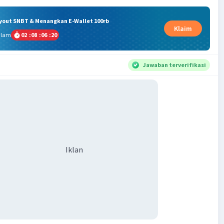
ryout SNBT & Menangkan E-Wallet 100rb
Klaim
alam
02
:
08
:
06
:
19
Jawaban terverifikasi
Iklan