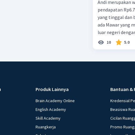
Andi merupakan wa
pendapatan Rp6.700.000,00. Sementara Lula merupakan warga negara asing
yang tinggal dan bekerja di Indonesia dengan pendapata
ada Mawar yang merupakan warga negara I
luar negeri denga
10
5.0
u
Produk Lainnya
Bantuan & 
Brain Academy Online
Kredensial P
English Academy
Beasiswa Ru
Skill Academy
Cicilan Ruang
Ruangkerja
Promo Ruang