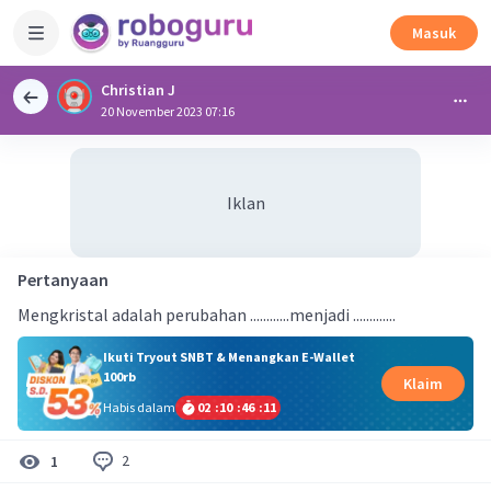
Masuk
Christian J
20 November 2023 07:16
Iklan
Pertanyaan
Mengkristal adalah perubahan ............menjadi .............
Ikuti Tryout SNBT & Menangkan E-Wallet
100rb
Klaim
Habis dalam
02
:
10
:
46
:
11
2
1