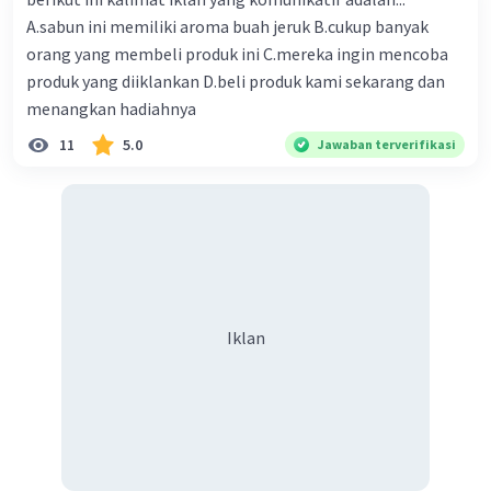
Contoh peristiwa mengkristal
A.sabun ini memiliki aroma buah jeruk B.cukup banyak
orang yang membeli produk ini C.mereka ingin mencoba
Berikut adalah beberapa contoh peristiwa
produk yang diiklankan D.beli produk kami sekarang dan
mengkristal:
menangkan hadiahnya
* Pembentukan salju
* Pembentukan embun beku
11
5.0
Jawaban terverifikasi
* Pembentukan es batu
* Kristalisasi gula
* Kristalisasi garam
* Kristalisasi logam
·
0.0
(
0
)
Balas
Beri Rating
Iklan