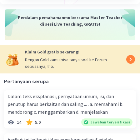
peristiwa mengkristal:
Proses mengkristal
Perdalam pemahamanmu bersama Master Teacher
di sesi Live Teaching, GRATIS!
Proses mengkristal terjadi karena adanya
penurunan suhu atau pelepasan panas dari benda
tersebut. Partikel-partikel zat yang semula
bergerak bebas akan mulai berkumpul dan
Klaim Gold gratis sekarang!
membentuk struktur yang teratur. Struktur yang
Dengan Gold kamu bisa tanya soal ke Forum
teratur ini disebut kristal.
sepuasnya, lho.
Faktor yang mempengaruhi proses
Pertanyaan serupa
mengkristal
Dalam teks eksplanasi, pernyataan umum, isi, dan
Faktor yang mempengaruhi proses mengkristal
penutup harus berkaitan dan saling ... . a. memahami b.
adalah:
mendorong c. menggambarkan d. menjelaskan
* Suhu
14
5.0
Jawaban terverifikasi
* Jenis zat
* Tekanan
berikut ini kalimat iklan yang komunikatif adalah...