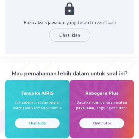
Jika diketahui jari-jari (r)
2
L = ½ x 𝞹 x r
Buka akses jawaban yang telah terverifikasi
Jika diketahui diameter lingkaran (d)
Lihat Iklan
2
L = 1/8 x 𝞹 x d
Dimana :
𝞹 = 3,14 atau 22/7
Mau pemahaman lebih dalam untuk soal ini?
·
3.0
(
1
)
Balas
Beri Rating
Tanya ke AiRIS
Roboguru Plus
Yuk, cobain chat dan belajar
Dapatkan pembahasan soal
ga
STEVEN W
bareng AiRIS, teman pintarmu!
pake lama
, langsung dari Tutor!
Level 55
03 Desember 2023 23:43
Chat AiRIS
Chat Tutor
cara menghitung luas setengah lingkaran adalah
1/2 x 22/7 atau 3,14 x rxr