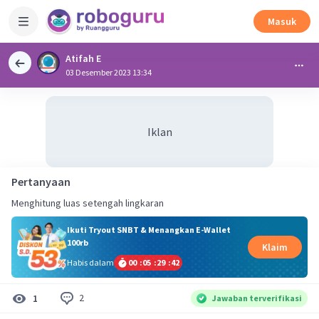
Masuk
Atifah E
03 Desember 2023 13:34
Iklan
Pertanyaan
Menghitung luas setengah lingkaran
Ikuti Tryout SNBT & Menangkan E-Wallet
100rb
Klaim
Habis dalam
00
:
05
:
29
:
42
2
1
Jawaban terverifikasi