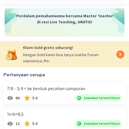
Iklan
·
0.0
(
0
)
Balas
Beri Rating
Perdalam pemahamanmu bersama Master Teacher
di sesi Live Teaching, GRATIS!
Klaim Gold gratis sekarang!
Dengan Gold kamu bisa tanya soal ke Forum
sepuasnya, lho.
Pertanyaan serupa
7/8 - 3/4 = ke bentuk pecahan campuran
66
5.0
Jawaban terverifikasi
⅓×k=8,5
12
5.0
Jawaban terverifikasi