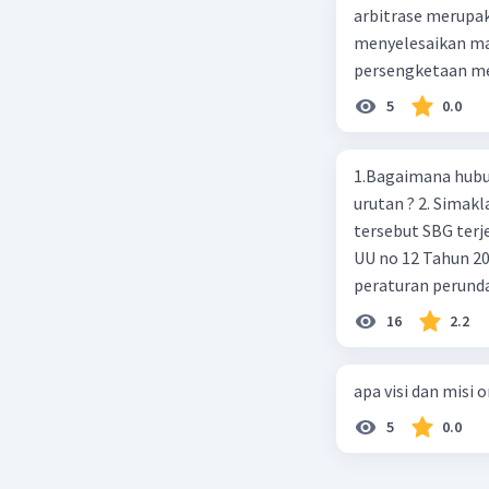
arbitrase merupa
menyelesaikan mas
persengketaan me
5
0.0
1.Bagaimana hubun
urutan ? 2. Simaklah beberapa peraturan perundangan apakah peraturan
tersebut SBG terj
UU no 12 Tahun 2011,
peraturan perund
2003 4.sebutkan produk UU atas perintah UUD NRI Tahun 1945 ( pasal18, pasal
16
2.2
22, pasal 23, Pasal
pasal 33 )
apa visi dan misi 
5
0.0