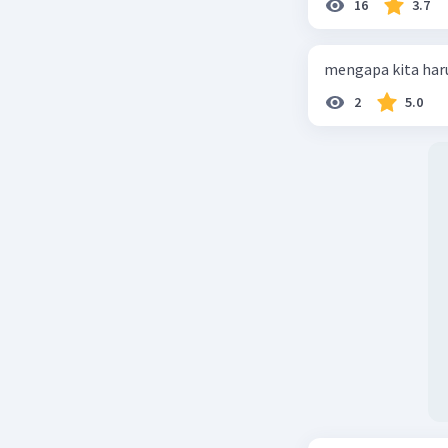
16
3.7
mengapa kita haru
2
5.0