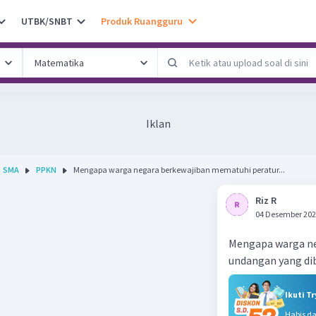
UTBK/SNBT
Produk Ruangguru
Iklan
SMA
PPKN
Mengapa warga negara berkewajiban mematuhi peratur...
Riz R
04 Desember 202
Mengapa warga ne
undangan yang di
Ikuti T
Habis d