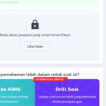
terverifikasi
gara mempunyai kewajiban untuk mentaati peraturan
-undangan demi menjaga ketertiban sosial dan stabilitas
·
5.0
(
2
)
Balas
ating
Buka akses jawaban yang telah terverifikasi
Lihat Iklan
vel 2
2023 10:51
terverifikasi
raturan perundang undangan yang dibuat pemerintah
Iklan
pemahaman lebih dalam untuk soal ini?
 suatu tonggak atau peraturan yang harus dipatuhi oleh
LATIHAN SOAL GRATIS!
ng demi persatuan kesatuan berbangsa dan bernegara
 ke AiRIS
Drill Soal
·
5.0
(
2
)
Balas
ating
t dan belajar bareng
Latihan soal sesuai topik yang kamu mau
man pintarmu!
untuk persiapan ujian