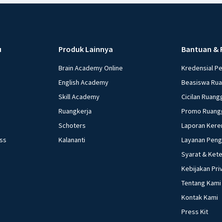
u
Produk Lainnya
Bantuan & 
Brain Academy Online
Kredensial P
English Academy
Beasiswa Ru
Skill Academy
Cicilan Ruang
Ruangkerja
Promo Ruang
Schoters
Laporan Kere
ess
Kalananti
Layanan Pen
Syarat & Ket
Kebijakan Pri
Tentang Kami
Kontak Kami
Press Kit