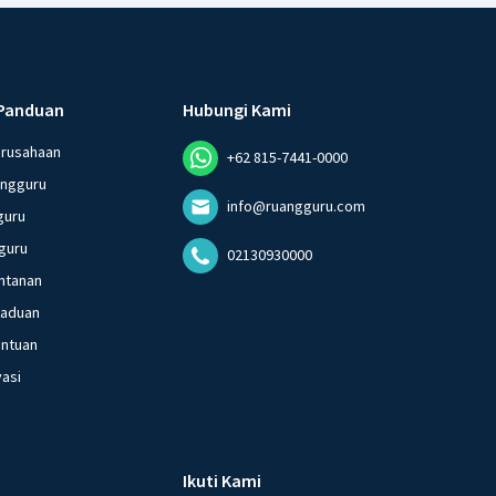
Panduan
Hubungi Kami
erusahaan
+62 815-7441-0000
angguru
info@ruangguru.com
guru
guru
02130930000
ntanan
gaduan
entuan
vasi
Ikuti Kami