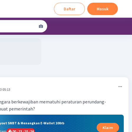
Daftar
Masuk
3 05:13
gara berkewajiban mematuhi peraturan perundang-
buat pemerintah?
ryout SNBT & Menangkan E-Wallet 100rb
Klaim
alam
00
:
13
:
10
:
24