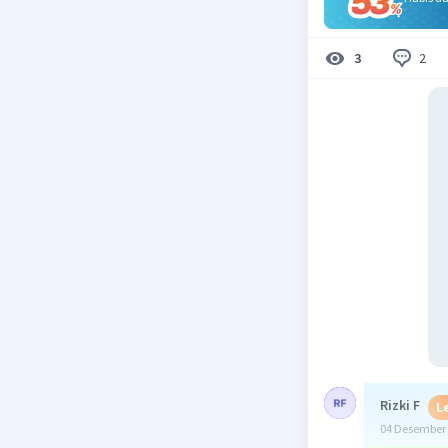
2
3
Rizki F
L
04 Desember 