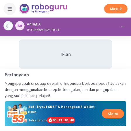
Masuk
Aning A
08 Oktober 2023 10:24
Iklan
Pertanyaan
Mengapa upah di setiap daerah di Indonesia berbeda-beda? Jelaskan
dengan menggunakan konsep ketenagakerjaan dan pengupahan
yang sudah kalian pelajari!
Ikuti Tryout SNBT & Menangkan E-Wallet
100rb
Klaim
Habis dalam
00
:
13
:
10
:
39