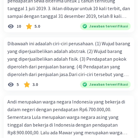
pendapatan sewa diterima untuk 1 tahun terhitung
tanggal 1 juli 2019. 3. iklan dibayar untuk 10 kali terbit, dan
sampai dengan tanggal 31 desember 2019, telah 8 kali
terbit. 4. gaji terutang untuk periode berjalan sebesar
10
5.0
Jawaban terverifikasi
Rp800.000,00 dari data di atas, pencatatan jurnal pembalik
yang benar adalah ....
Dibawaah ini adaalah ciri-ciri perusahaan. (1) Wujud barang
yang diperjualbelikan adalah abstrak. (2) Wujud barang
yang diperjualbelikan adalah fisik. (3) Pendapatan pokok
diperoleh dari penjualan barang. (4) Pendapatan yang
diperoleh dari penjualan jasa.Dari ciri-ciri tersebut yang
merupakan ciri dari perusahaan dagang ditunjukan pada
5
3.0
Jawaban terverifikasi
nomor…. a. 1 dan 3 b. 3 dan 4 c. 2 dan 3 d. 1 dan 2 e. 2 dan 4
Andi merupakan warga negara Indonesia yang bekerja di
dalam negeri dengan pendapatan Rp6.700.000,00.
Sementara Lula merupakan warga negara asing yang
tinggal dan bekerja di Indonesia dengan pendapatan
Rp8.900.000,00. Lalu ada Mawar yang merupakan warga