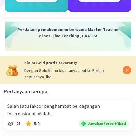
·
0.0
(
0
)
Balas
Beri Rating
Perdalam pemahamanmu bersama Master Teacher
di sesi Live Teaching, GRATIS!
Iklan
Klaim Gold gratis sekarang!
Dengan Gold kamu bisa tanya soal ke Forum
sepuasnya, lho.
Pertanyaan serupa
Salah satu faktor penghambat perdagangan
internasional adalah ....
21
5.0
Jawaban terverifikasi