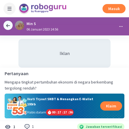
Masuk
Min S
06 Januari 2023 14:56
Iklan
Pertanyaan
Mengapa tingkat pertumbuhan ekonomi di negara berkembang
tergolong rendah?
Ikuti Tryout SNBT & Menangkan E-Wallet
100rb
Klaim
Habis dalam
00
:
17
:
17
:
35
1
1
Jawaban terverifikasi