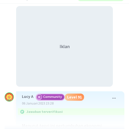
Iklan
Lucy A
Community
Level 91
06 Januari 2023 23:28
Jawaban terverifikasi
Menurut teori ini pertumbuhan ekonomi