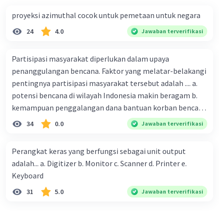
proyeksi azimuthal cocok untuk pemetaan untuk negara
24
4.0
Jawaban terverifikasi
Partisipasi masyarakat diperlukan dalam upaya
penanggulangan bencana. Faktor yang melatar-belakangi
pentingnya partisipasi masyarakat tersebut adalah .... a.
potensi bencana di wilayah Indonesia makin beragam b.
kemampuan penggalangan dana bantuan korban bencana
makin tinggi c. pemahaman pendidikan kebencanaan
34
0.0
Jawaban terverifikasi
kepada masyarakat masih rendah d. masyarakat
merupakan pihak yang langsung berhadapan dengan
Perangkat keras yang berfungsi sebagai unit output
bencana e. kepercayaan pemerintah bahwa masyarakat
adalah... a. Digitizer b. Monitor c. Scanner d. Printer e.
mampu mengatasi bencana
Keyboard
31
5.0
Jawaban terverifikasi