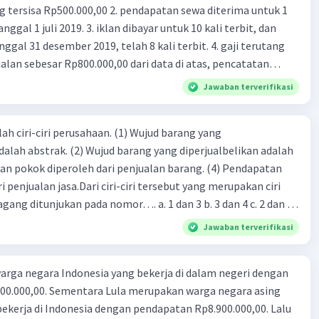
00,00 2. pendapatan sewa diterima untuk 1
 iklan dibayar untuk 10 kali terbit, dan
gal 31 desember 2019, telah 8 kali terbit. 4. gaji terutang
alan sebesar Rp800.000,00 dari data di atas, pencatatan
ng benar adalah ....
Jawaban terverifikasi
ah ciri-ciri perusahaan. (1) Wujud barang yang
dalah abstrak. (2) Wujud barang yang diperjualbelikan adalah
atan pokok diperoleh dari penjualan barang. (4) Pendapatan
i penjualan jasa.Dari ciri-ciri tersebut yang merupakan ciri
gang ditunjukan pada nomor…. a. 1 dan 3 b. 3 dan 4 c. 2 dan 3
4
Jawaban terverifikasi
rga negara Indonesia yang bekerja di dalam negeri dengan
n Rp8.900.000,00. Lalu