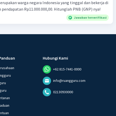
ndonesia yang tinggal dan bekerja di
n pendapatan Rp11.000.000,00. Hitunglah PNB (GNP) nya!
Jawaban terverifikasi
Panduan
Hubungi Kami
erusahaan
+62 815-7441-0000
angguru
info@ruangguru.com
guru
guru
02130930000
ntanan
gaduan
entuan