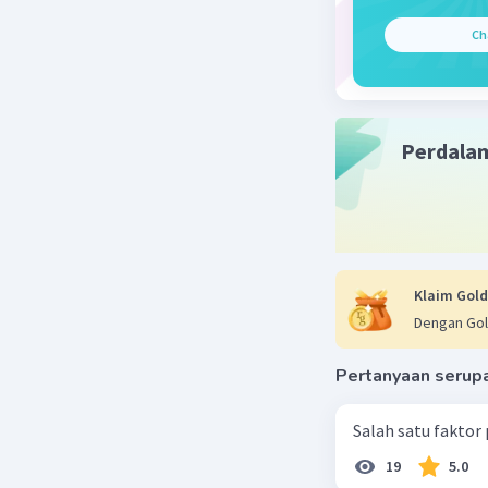
Namun seb
Ch
negara ti
negara te
tentu juga
Jadi jawa
Perdala
merupakan
mencermin
Beri R
Klaim Gold
Dengan Gol
Pertanyaan serup
Salah satu faktor
19
5.0