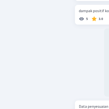
dampak positif ko
5
3.0
Data penyesuaian p