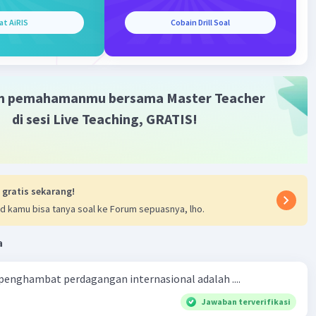
aliknya, bila tingginya pendapatan per kapita suatu
at AiRIS
Cobain Drill Soal
dak disertai dengan meratanya distibusi pendapatan di
rsebut maka tingkat kesejahteraan negara tersebut belum
 tinggi.
ban dari soal tersebut adalah karena pendapatan per kapita
m pemahamanmu bersama Master Teacher
 pendapatan rata-rata tiap penduduk bukan
di sesi Live Teaching, GRATIS!
kan pendapatan per individu penduduk suatu negara.
·
0.0
(
0
)
Balas
ating
 gratis sekarang!
d kamu bisa tanya soal ke Forum sepuasnya, lho.
a
 penghambat perdagangan internasional adalah ....
Iklan
Jawaban terverifikasi