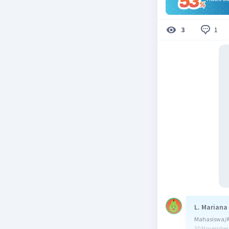
1
3
L. Mariana
Mahasiswa/Al
30 November 