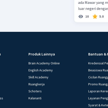
ada Mawar yang merupakan warga negara I
luar negeri denga
10
5.0
u
Produk Lainnya
Bantuan & 
Brain Academy Online
Kredensial P
English Academy
Beasiswa Ru
Skill Academy
Cicilan Ruang
Ruangkerja
Promo Ruang
Schoters
Laporan Kere
ess
Kalananti
Layanan Pen
Syarat & Ket