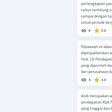
perlengkapan yang tersisa Rp500.0
tahun terhitung tanggal 1 juli 2019. 3.
sampai dengan tang
untuk periode berj
jurnal pembalik ya
8
5.0
Dibawaah ini adaal
diperjualbelikan a
fisik. (3) Pendap
yang diperoleh dar
dari perusahaan da
d. 1 dan 2 e. 2 dan 
4
3.0
Andi merupakan wa
pendapatan Rp6.700.000,00. Sementara Lula merupakan warga negara asing
yang tinggal dan bekerja di Indonesia dengan pendapata