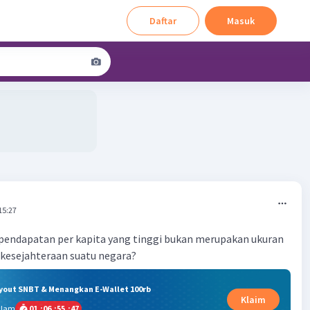
Daftar
Masuk
M
15:27
pendapatan per kapita yang tinggi bukan merupakan ukuran
t kesejahteraan suatu negara?
ryout SNBT & Menangkan E-Wallet 100rb
Klaim
alam
01
:
06
:
55
:
46