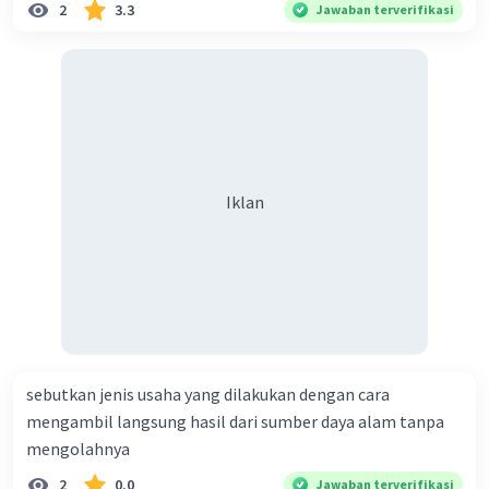
Agresi Militer Belanda I berlangsung hingga Maret 1948,
2
3.3
Jawaban terverifikasi
ketika gencatan senjata dicapai. Konflik antara
Indonesia dan Belanda terus berlanjut hingga akhirnya
Indonesia meraih pengakuan internasional dan
kedaulatannya setelah penandatanganan Perjanjian
Roem-Roijen pada tahun 1949.
·
0.0
(
0
)
Balas
Beri Rating
Iklan
sebutkan jenis usaha yang dilakukan dengan cara
mengambil langsung hasil dari sumber daya alam tanpa
mengolahnya
2
0.0
Jawaban terverifikasi