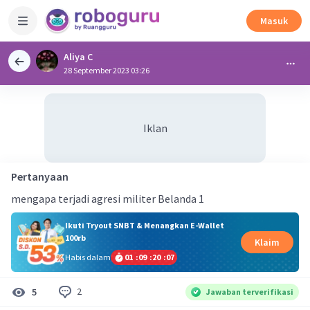
Masuk
Aliya C
28 September 2023 03:26
Iklan
Pertanyaan
mengapa terjadi agresi militer Belanda 1
Ikuti Tryout SNBT & Menangkan E-Wallet
100rb
Klaim
Habis dalam
01
:
09
:
20
:
07
2
5
Jawaban terverifikasi