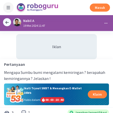
Masuk
Nabil A
19 Mei 2024 11:47
Iklan
Pertanyaan
Mengapa Sumbu bumi mengalami kemiringan ? berapakah
kemiringannya ? Jelaskan !
Ikuti Tryout SNBT & Menangkan E-Wallet
100rb
Klaim
Habis dalam
00
:
03
:
10
:
40
2
2
Jawaban terverifikasi