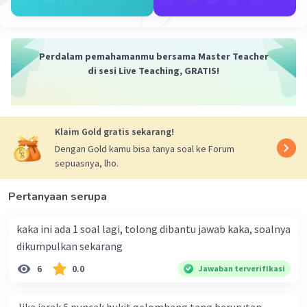
Penyebab Kemiringan Sumbu Bumi
Iklan
Kemiringan sumbu Bumi, yang juga dikenal
Perdalam pemahamanmu bersama Master Teacher
sebagai inklinasi aksial, disebabkan oleh
di sesi Live Teaching, GRATIS!
beberapa faktor utama yang terjadi selama
pembentukan tata surya:
Tabrakan Besar
:
Klaim Gold gratis sekarang!
Dengan Gold kamu bisa tanya soal ke Forum
Salah satu teori yang paling diterima
sepuasnya, lho.
adalah bahwa Bumi mengalami tabrakan
besar dengan objek planetisimal seukuran
Pertanyaan serupa
Mars yang disebut Theia, sekitar 4,5 miliar
tahun yang lalu. Tabrakan ini
kaka ini ada 1 soal lagi, tolong dibantu jawab kaka, soalnya
menyebabkan kemiringan sumbu Bumi.
dikumpulkan sekarang
Selain itu, hasil dari tabrakan ini juga
6
0.0
Jawaban terverifikasi
diperkirakan berkontribusi pada
pembentukan Bulan.