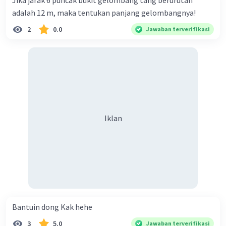
Jika jarak 6 puncak bukit gelombang tang berurutan
Gangguan Gravitasi
:
adalah 12 m, maka tentukan panjang gelombangnya!
2
0.0
Jawaban terverifikasi
Interaksi gravitasi dengan objek-objek lain
di tata surya, seperti planet-planet besar
(Jupiter dan Saturnus), dapat
menyebabkan variasi kecil dalam
kemiringan sumbu Bumi dari waktu ke
waktu.
Distribusi Massa Internal
:
Iklan
Perubahan distribusi massa di dalam Bumi,
seperti pergerakan lempeng tektonik dan
redistribusi massa akibat pembentukan
gunung dan cekungan, juga dapat
mempengaruhi kemiringan sumbu Bumi
dalam jangka panjang.
Bantuin dong Kak hehe
3
5.0
Jawaban terverifikasi