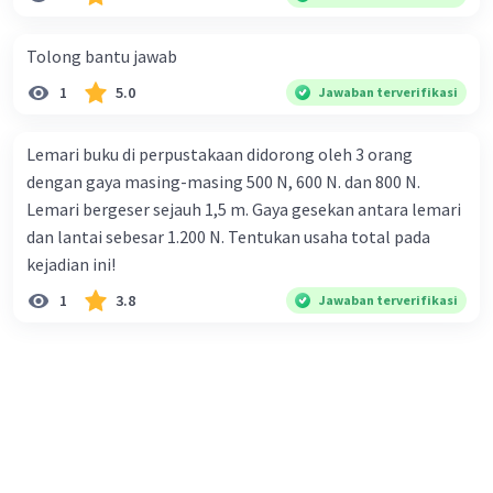
Kemiringan Sumbu Bumi
Kemiringan sumbu Bumi adalah sekitar
23,5
Tolong bantu jawab
derajat
dari garis tegak lurus terhadap bidang
1
5.0
Jawaban terverifikasi
orbit Bumi (ekliptika). Ini berarti bahwa sumbu
rotasi Bumi miring 23,5 derajat terhadap bidang
datar yang dibentuk oleh orbit Bumi
Lemari buku di perpustakaan didorong oleh 3 orang
mengelilingi Matahari.
dengan gaya masing-masing 500 N, 600 N. dan 800 N.
Lemari bergeser sejauh 1,5 m. Gaya gesekan antara lemari
Dampak Kemiringan Sumbu Bumi
dan lantai sebesar 1.200 N. Tentukan usaha total pada
Kemiringan sumbu Bumi memiliki dampak yang
kejadian ini!
signifikan pada kondisi lingkungan di Bumi,
1
3.8
Jawaban terverifikasi
terutama dalam menciptakan variasi iklim dan
musim. Berikut beberapa dampak utama:
Musim
:
Kemiringan sumbu Bumi menyebabkan
variasi dalam intensitas dan durasi sinar
matahari yang mencapai permukaan Bumi