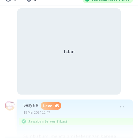
Iklan
Sesya R
Level 45
19 Mei 2024 12:47
Jawaban terverifikasi
Sumbu bumi mengalami kekeringan
karena