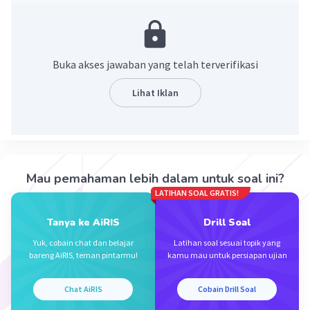
mempengaruhi akses, efektivitas penelitian, dan
implementasi keputusan hukum.
·
4.0
(
3
)
Balas
Beri Rating
Buka akses jawaban yang telah terverifikasi
Lihat Iklan
Iklan
Mau pemahaman lebih dalam untuk soal ini?
LATIHAN SOAL GRATIS!
Tanya ke AiRIS
Drill Soal
Yuk, cobain chat dan belajar
Latihan soal sesuai topik yang
bareng AiRIS, teman pintarmu!
kamu mau untuk persiapan ujian
Chat AiRIS
Cobain Drill Soal