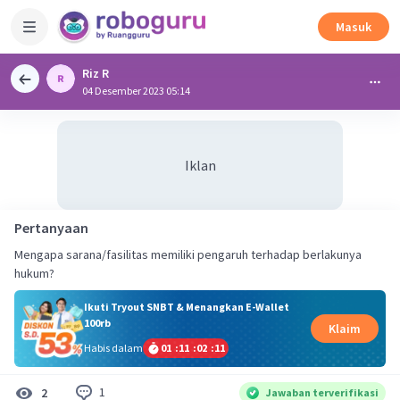
Masuk
Riz R
04 Desember 2023 05:14
Iklan
Pertanyaan
Mengapa sarana/fasilitas memiliki pengaruh terhadap berlakunya
hukum?
Ikuti Tryout SNBT & Menangkan E-Wallet
100rb
Klaim
Habis dalam
01
:
11
:
02
:
11
1
2
Jawaban terverifikasi