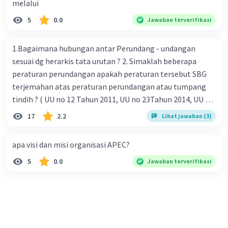
melalui
5
0.0
Jawaban terverifikasi
1.Bagaimana hubungan antar Perundang - undangan
sesuai dg herarkis tata urutan ? 2. Simaklah beberapa
peraturan perundangan apakah peraturan tersebut SBG
terjemahan atas peraturan perundangan atau tumpang
tindih ? ( UU no 12 Tahun 2011, UU no 23Tahun 2014, UU No
25 Tahun 2004 ) 3 . Tuliskan peraturan perundangan yg di
17
2.2
Lihat jawaban (3)
undangkan atas perintah TAP MPR NO I / MPR/ 2003
4.sebutkan produk UU atas perintah UUD NRI Tahun 1945 (
apa visi dan misi organisasi APEC?
pasal18, pasal 22, pasal 23, Pasal 26 , Pasal 27,pasal ,pasal
5
0.0
Jawaban terverifikasi
28, pasal 29, pasal 30 ,pasal 31 dan pasal 33 )