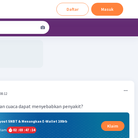
Daftar
Masuk
08:12
n cuaca dapat menyebabkan penyakit?
ryout SNBT & Menangkan E-Wallet 100rb
Klaim
alam
02
:
03
:
47
:
13