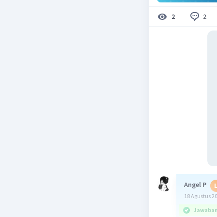
2
2
Angel P
18 Agustus 2
Jawaban 