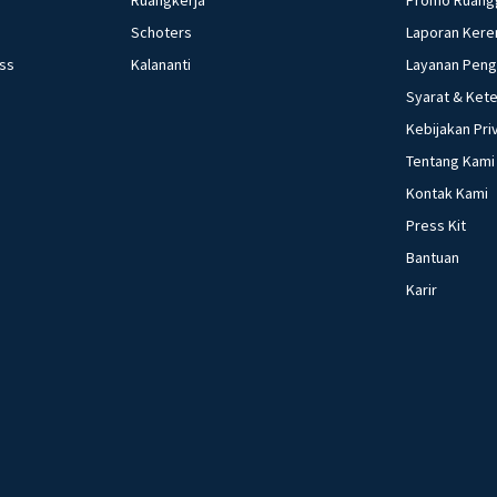
* **Kece
Schoters
Laporan Kere
mudah ter
ess
Kalananti
Layanan Pen
konflik d
Syarat & Ket
**Kesimpu
Kebijakan Pri
Tentang Kami
Perubaha
Kontak Kami
berbagai
Press Kit
cuaca dap
mengambil
Bantuan
kesehatan
Karir
**Jawaba
Perubahan
mekanisme
alergen, 
ditularka
psikologis