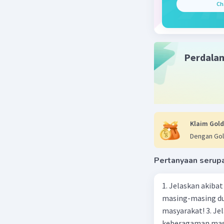
Ch
Perubahan
mekanisme
penjelasa
Perdala
**1. Penu
* **Suhu 
tubuh. Ha
mengalihk
permukaan
Klaim Gold
mengurang
Dengan Gol
sehingga 
* **Kelem
Pertanyaan serup
di hidung
untuk mas
1. Jelaskan akibat keber
masing-masing dua
**2. Peni
masyarakat! 3. Jelaskan macam-macam konflik yang terjadi akibat
keberagaman masyarakat