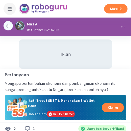
Masuk
Mas A
04 Oktober 2023 02:26
Iklan
Pertanyaan
Mengapa pertumbuhan ekonomi dan pembangunan ekonomi itu
Ikuti Tryout SNBT & Menangkan E-Wallet
100rb
Klaim
Habis dalam
02
:
15
:
40
:
57
2
2
Jawaban terverifikasi