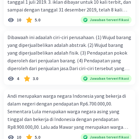
tanggal 1 juli 2019. 3. iklan dibayar untuk 10 kali terbit, dan
Pertumbuhan ekonomi dan pembangunan
Iklan
sampai dengan tanggal 31 desember 2019, telah 8 kali
ekonomi sangat penting bagi suatu negara
terbit. 4. gaji terutang untuk periode berjalan sebesar
karena membawa berbagai manfaat signifikan
10
5.0
Jawaban terverifikasi
Rp800.000,00 dari data di atas, pencatatan jurnal pembalik
bagi masyarakat, pemerintah, dan negara secara
yang benar adalah ....
keseluruhan. Berikut adalah beberapa alasan
Dibawaah ini adaalah ciri-ciri perusahaan. (1) Wujud barang
mengapa pertumbuhan ekonomi dan
yang diperjualbelikan adalah abstrak. (2) Wujud barang
pembangunan ekonomi sangat penting, beserta
yang diperjualbelikan adalah fisik. (3) Pendapatan pokok
contoh dan rujukan terkait:
diperoleh dari penjualan barang. (4) Pendapatan yang
Peningkatan Kesejahteraan Masyarakat:
diperoleh dari penjualan jasa.Dari ciri-ciri tersebut yang
merupakan ciri dari perusahaan dagang ditunjukan pada
Pertumbuhan ekonomi mengarah pada
4
3.0
Jawaban terverifikasi
nomor…. a. 1 dan 3 b. 3 dan 4 c. 2 dan 3 d. 1 dan 2 e. 2 dan 4
peningkatan pendapatan per kapita dan
taraf hidup masyarakat. Ketika ekonomi
Andi merupakan warga negara Indonesia yang bekerja di
tumbuh, kesempatan kerja dan
dalam negeri dengan pendapatan Rp6.700.000,00.
penghasilan masyarakat meningkat.
Sementara Lula merupakan warga negara asing yang
Contoh: Studi ekonomi dan kesejahteraan
tinggal dan bekerja di Indonesia dengan pendapatan
masyarakat oleh Mankiw, N. G., & Taylor, M.
Rp8.900.000,00. Lalu ada Mawar yang merupakan warga
P. dalam buku "Economics" (2014).
negara Indonesia yang tinggal dan bekerja di luar negeri
10
5.0
Jawaban terverifikasi