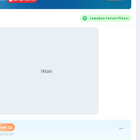
Jawaban terverifikasi
Iklan
evel 22
023 22:29