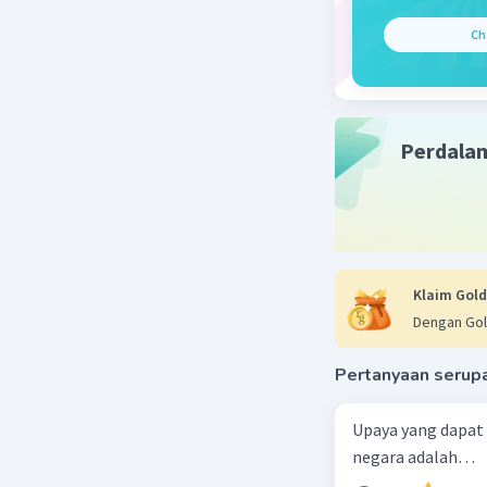
unik menu
Ada beber
Ch
peristiwa
Partisipa
menyatuka
nasionali
Perdala
diwakili 
Soekarno 
yang ada 
Ideologi
"demokras
Konsep i
Klaim Gold
partisipa
Dengan Gol
Meskipun 
otoriter,
Pertanyaan serup
baru dari
Indonesia 
Upaya yang dapat
Koalisi P
negara adalah…
upaya unt