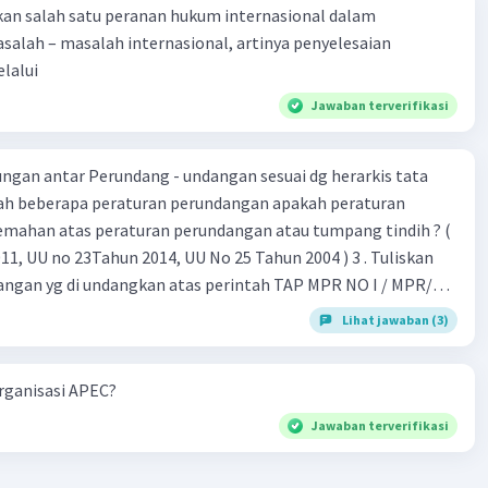
kan salah satu peranan hukum internasional dalam
alah – masalah internasional, artinya penyelesaian
lalui
Jawaban terverifikasi
gan antar Perundang - undangan sesuai dg herarkis tata
emahan atas peraturan perundangan atau tumpang tindih ? (
 UU no 23Tahun 2014, UU No 25 Tahun 2004 ) 3 . Tuliskan
angan yg di undangkan atas perintah TAP MPR NO I / MPR/
Lihat jawaban (3)
 26 , Pasal 27,pasal ,pasal 28, pasal 29, pasal 30 ,pasal 31 dan
organisasi APEC?
Jawaban terverifikasi