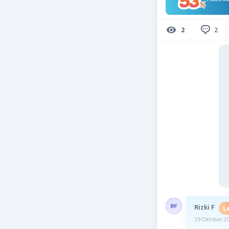
2
2
Rizki F
L
19 Oktober 2