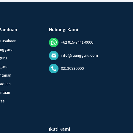
Panduan
Hubungi Kami
erusahaan
+62 815-7441-0000
angguru
info@ruangguru.com
guru
guru
02130930000
ntanan
gaduan
entuan
vasi
Ikuti Kami