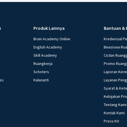
u
Produk Lainnya
Bantuan & 
Brain Academy Online
Kredensial P
English Academy
Beasiswa Ru
Skill Academy
Cicilan Ruang
Ruangkerja
Promo Ruang
Schoters
Laporan Kere
ess
Kalananti
Layanan Pen
Syarat & Ket
Kebijakan Pri
Tentang Kami
Kontak Kami
Press Kit