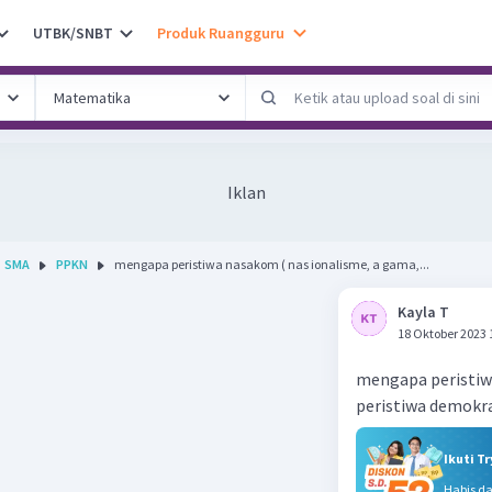
UTBK/SNBT
Produk Ruangguru
Iklan
SMA
PPKN
mengapa peristiwa nasakom ( nas ionalisme, a gama,...
Kayla T
18 Oktober 2023 
mengapa peristiw
peristiwa demokr
Ikuti T
Habis d