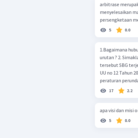
arbitrase merupa
menyelesaikan mas
persengketaan me
5
0.0
1.Bagaimana hubun
urutan ? 2. Simaklah beberapa peraturan perundangan apakah peraturan
tersebut SBG terj
UU no 12 Tahun 2011,
peraturan perund
2003 4.sebutkan produk UU atas perintah UUD NRI Tahun 1945 ( pasal18, pasal
17
2.2
22, pasal 23, Pasal
pasal 33 )
apa visi dan misi 
5
0.0