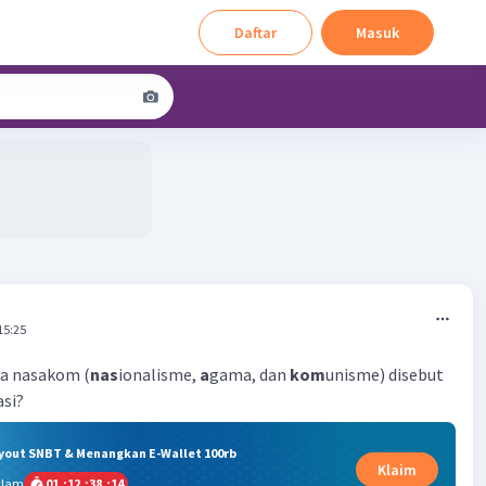
Daftar
Masuk
15:25
a nasakom (
nas
ionalisme,
a
gama, dan
kom
unisme) disebut
asi?
ryout SNBT & Menangkan E-Wallet 100rb
Klaim
alam
01
:
12
:
38
:
13