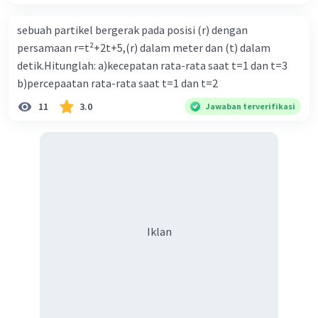
sebuah partikel bergerak pada posisi (r) dengan
persamaan r=t²+2t+5,(r) dalam meter dan (t) dalam
detik.Hitunglah: a)kecepatan rata-rata saat t=1 dan t=3
b)percepaatan rata-rata saat t=1 dan t=2
11
3.0
Jawaban terverifikasi
Iklan