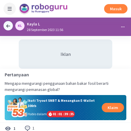
Masuk
Kayla L
28 September 2023 11:56
Iklan
Pertanyaan
Mengapa mengurangi penggunaan bahan bakar fosil berarti
mengurangi pemanasan global?
Ikuti Tryout SNBT & Menangkan E-Wallet
100rb
Klaim
Habis dalam
01
:
01
:
39
:
35
1
1