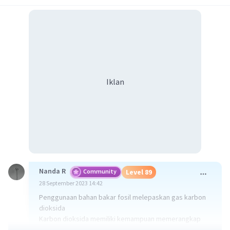
Iklan
Nanda R
Community
Level 89
28 September 2023 14:42
Penggunaan bahan bakar fosil melepaskan gas karbon
dioksida
Karbon dioksida memiliki kemampuan memerangkap
panas matahari paling kecil dibanding gas rumah kaca