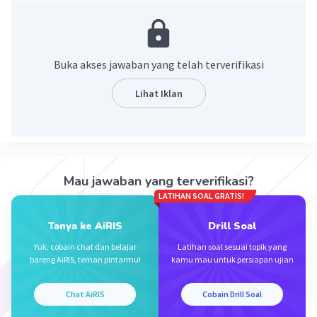
lainnya. Namun, kenaikan konsentrasi CO2 yang besar
menjadikannya gas rumah kaca terbanyak yang
menaikkan suhu global bumi.
Buka akses jawaban yang telah terverifikasi
Jadi, jika fosil melepaskan CO2, maka dampak
pemanasan global pun menurun.
Lihat Iklan
·
0.0
(
0
)
Balas
Beri Rating
Mau jawaban yang terverifikasi?
LATIHAN SOAL GRATIS!
Tanya ke AiRIS
Drill Soal
Iklan
Yuk, cobain chat dan belajar
Latihan soal sesuai topik yang
bareng AiRIS, teman pintarmu!
kamu mau untuk persiapan ujian
Chat AiRIS
Cobain Drill Soal