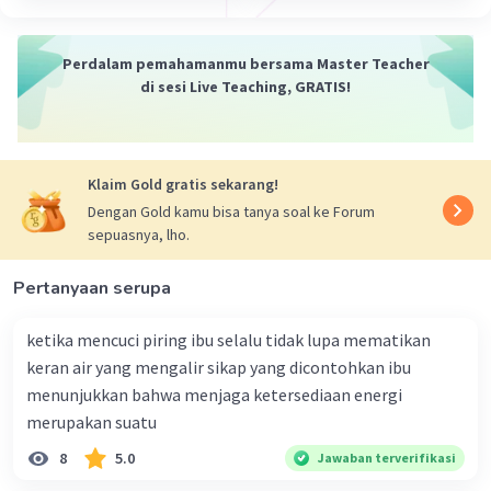
Nanda R
Community
Level 89
27 September 2023 11:34
Perdalam pemahamanmu bersama Master Teacher
di sesi Live Teaching, GRATIS!
Jawaban terverifikasi
Gerak semu matahari yaitu seakan-akan
Iklan
bergerak dari timur ke barat merupakan akibat
Klaim Gold gratis sekarang!
arah rotasi bumi dari barat ke timur
Dengan Gold kamu bisa tanya soal ke Forum
sepuasnya, lho.
·
0.0
(
0
)
Balas
Beri Rating
Pertanyaan serupa
ketika mencuci piring ibu selalu tidak lupa mematikan
keran air yang mengalir sikap yang dicontohkan ibu
menunjukkan bahwa menjaga ketersediaan energi
merupakan suatu
8
5.0
Jawaban terverifikasi