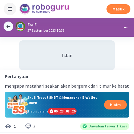
Masuk
Era E
27 September 2023 10:33
Iklan
Pertanyaan
mengapa matahari seakan akan bergerak dari timur ke barat
Ikuti Tryout SNBT & Menangkan E-Wallet
100rb
Klaim
Habis dalam
00
:
23
:
08
:
25
2
1
Jawaban terverifikasi