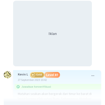
Iklan
Kevin L
Gold
Level 87
27 September 2023 10:42
Jawaban terverifikasi
Matahari seakan-akan bergerak dari timur ke barat di
langit karena efek rotasi Bumi. Sebenarnya, Matahari
tetap berada di posisinya di pusat tata surya kita, dan