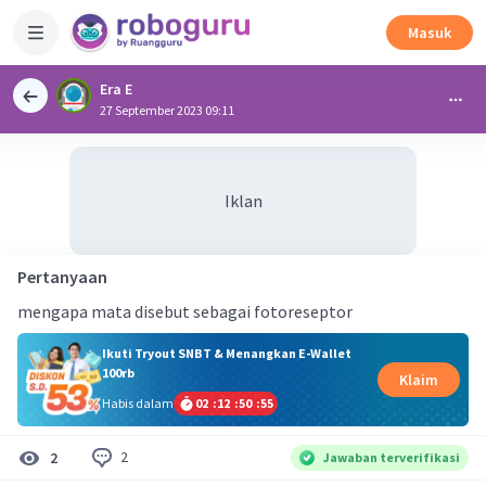
Masuk
Era E
27 September 2023 09:11
Iklan
Pertanyaan
mengapa mata disebut sebagai fotoreseptor
Ikuti Tryout SNBT & Menangkan E-Wallet
100rb
Klaim
Habis dalam
02
:
12
:
50
:
54
2
2
Jawaban terverifikasi