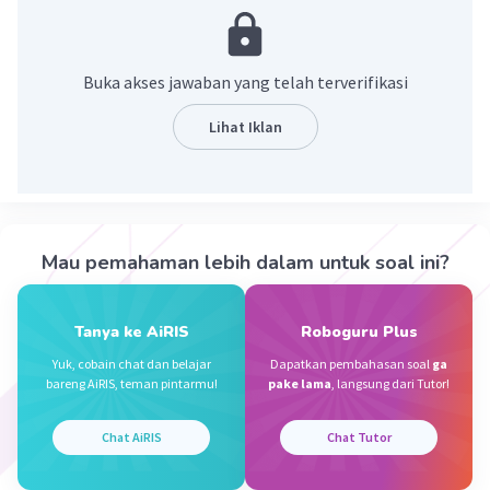
fotoreseptor yang disebut sebagai sel batang
dan sel kerucut.
Buka akses jawaban yang telah terverifikasi
·
0.0
(
0
)
Balas
Beri Rating
Lihat Iklan
Vincent M
Community
Level 73
27 September 2023 09:17
Jawaban terverifikasi
Mau pemahaman lebih dalam untuk soal ini?
Karena itu mata disebut sebagai fotoreseptor.
Iklan
Jadi, mata disebut dengan fotoreseptor
karena
mengandung reseptor yang peka terhadap
Tanya ke AiRIS
Roboguru Plus
cahaya yang digunakan untuk proses melihat
.
Yuk, cobain chat dan belajar
Dapatkan pembahasan soal
ga
Fotoreseptor batang dan kerucut terletak
bareng AiRIS, teman pintarmu!
pake lama
, langsung dari Tutor!
dilapisan terluar neural retina
, merupakan
tempat berlangsungnya reaksi kimia yang
Chat AiRIS
Chat Tutor
mengawali proses penglihatan.