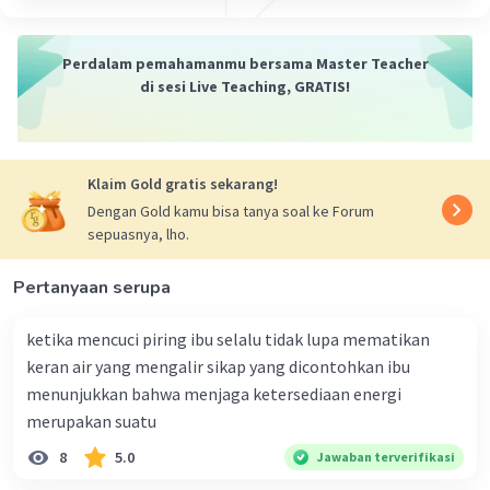
·
0.0
(
0
)
Balas
Beri Rating
Perdalam pemahamanmu bersama Master Teacher
di sesi Live Teaching, GRATIS!
Klaim Gold gratis sekarang!
Dengan Gold kamu bisa tanya soal ke Forum
sepuasnya, lho.
Pertanyaan serupa
ketika mencuci piring ibu selalu tidak lupa mematikan
keran air yang mengalir sikap yang dicontohkan ibu
menunjukkan bahwa menjaga ketersediaan energi
merupakan suatu
8
5.0
Jawaban terverifikasi