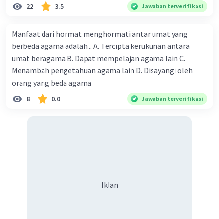
22
3.5
Jawaban terverifikasi
umum. Dengan demikian, sikap terbuka dan
tanggung jawab terhadap konstitusi merupakan
Manfaat dari hormat menghormati antar umat yang
landasan penting dalam membangun kesadaran
berbeda agama adalah... A. Tercipta kerukunan antara
berkonstitusi dan memperkuat sistem
demokrasi di Indonesia
umat beragama B. Dapat mempelajan agama lain C.
Menambah pengetahuan agama lain D. Disayangi oleh
·
0.0
(
0
)
Balas
Beri Rating
orang yang beda agama
8
0.0
Jawaban terverifikasi
Iklan