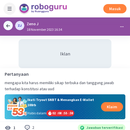
Masuk
Zeno J
18 November 2023 16:34
Iklan
Pertanyaan
mengapa kita harus memiliki sikap terbuka dan tanggung jawab
terhadap konstitusi atau uud
Ikuti Tryout SNBT & Menangkan E-Wallet
100rb
Klaim
Habis dalam
02
:
08
:
55
:
37
2
1
Jawaban terverifikasi