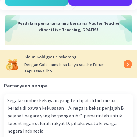
12 Januari 2024 14:36
Jawaban terverifikasi
Perdalam pemahamanmu bersama Master Teacher
Kita harus memiliki sikap terbuka dan tanggung
Iklan
di sesi Live Teaching, GRATIS!
jawab terhadap konstitusi atau UUD karena hal
tersebut merupakan bentuk partisipasi aktif
dalam memelihara prinsip-prinsip dasar hukum
negara. Dengan sikap terbuka, kita dapat
Klaim Gold gratis sekarang!
memahami dan menghormati nilai-nilai yang
Dengan Gold kamu bisa tanya soal ke Forum
terkandung dalam konstitusi, sementara
sepuasnya, lho.
tanggung jawab terhadap konstitusi menuntut
kita untuk mematuhi dan melaksanakan
Pertanyaan serupa
ketentuan-ketentuan yang terdapat di
dalamnya. Sikap terbuka juga memungkinkan
Segala sumber kekayaan yang terdapat di Indonesia
kita untuk mengawasi kinerja pemerintah agar
berada di bawah kekuasaan ... A. negara bekas penjajah B.
sesuai dengan konstitusi, sementara tanggung
pejabat negara yang berpengaruh C. pemerintah untuk
jawab menuntut kita untuk mempelajari
kepentingan seluruh rakyat D. pihak swasta E. warga
undang-undang yang berlaku dan ikut serta
negara Indonesia
dalam proses demokrasi, seperti pemilihan