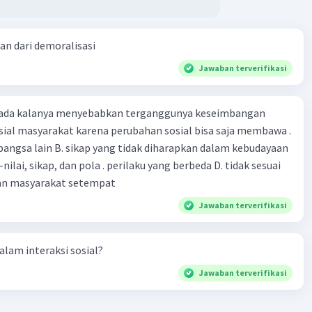
ruhi keunggulan ekonomi suatu daerah. Kebijakan yang
g investasi dan pertumbuhan ekonomi dapat menciptakan
an yang kondusif bagi pengembangan keunggulan
an dari demoralisasi
f.
Jawaban terverifikasi
n faktor-faktor ini membantu menjelaskan mengapa
rah memiliki keunggulan tertentu dan dapat memberikan
dalam merancang strategi pengembangan ekonomi
 ada kalanya menyebabkan terganggunya keseimbangan
sial masyarakat karena perubahan sosial bisa saja membawa .
an bangsa lain B. sikap yang tidak diharapkan dalam kebudayaan
i-nilai, sikap, dan pola . perilaku yang berbeda D. tidak sesuai
an masyarakat setempat
Jawaban terverifikasi
·
0.0
(
0
)
Balas
ating
dalam interaksi sosial?
Jawaban terverifikasi