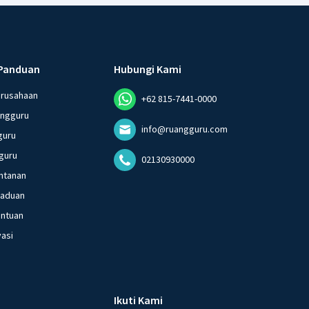
Panduan
Hubungi Kami
erusahaan
+62 815-7441-0000
angguru
info@ruangguru.com
guru
guru
02130930000
ntanan
gaduan
entuan
vasi
Ikuti Kami