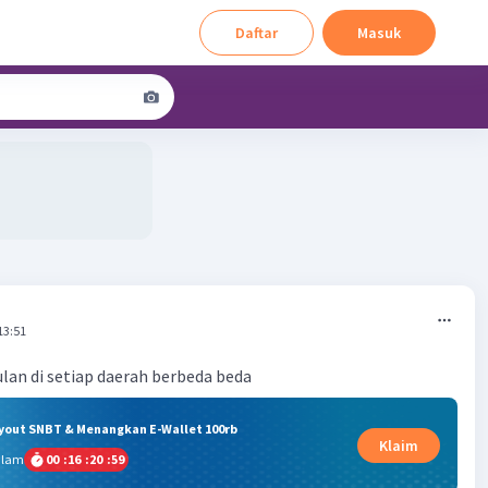
Daftar
Masuk
13:51
ryout SNBT & Menangkan E-Wallet 100rb
Klaim
alam
00
:
16
:
20
:
58