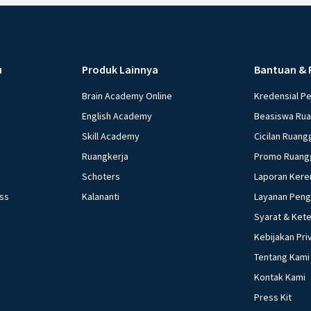
u
Produk Lainnya
Bantuan & 
Brain Academy Online
Kredensial P
English Academy
Beasiswa Ru
Skill Academy
Cicilan Ruang
Ruangkerja
Promo Ruang
Schoters
Laporan Kere
ess
Kalananti
Layanan Pen
Syarat & Ket
Kebijakan Pri
Tentang Kami
Kontak Kami
Press Kit