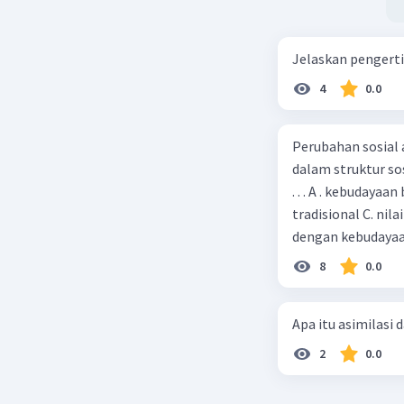
mempenga
mendukun
lingkung
Jelaskan pengerti
kompetiti
4
0.0
Pemahama
suatu dae
panduan 
Perubahan sosial
regional.
dalam struktur so
. . . A . kebudaya
tradisional C. nila
dengan kebudaya
8
0.0
Beri R
Apa itu asimilasi 
2
0.0