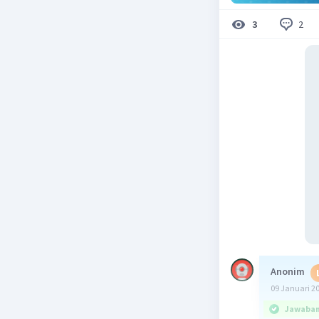
2
3
Anonim
09 Januari 2
Jawaban 