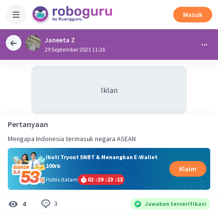
Masuk
Janeeta Z
29 September 2023 11:26
Iklan
Pertanyaan
Mengapa Indonesia termasuk negara ASEAN
Ikuti Tryout SNBT & Menangkan E-Wallet
100rb
Klaim
Habis dalam
02
:
19
:
23
:
13
3
4
Jawaban terverifikasi