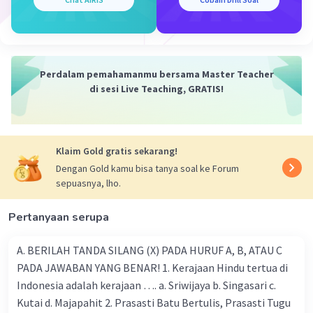
dipengaruhi oleh interaksi simetris antara
beberapa faktor tertentu, yaitu:
Iklim,
faktor
iklim yang mempengaruhi
erosi
yaitu curah hujan dan suhu.
Perdalam pemahamanmu bersama Master Teacher
Topografi,
faktor
topografi yang
di sesi Live Teaching, GRATIS!
menstimulasi
terjadi erosi
adalah panjang
dan kecuraman pada lereng.
Klaim Gold gratis sekarang!
·
0.0
(
0
)
Balas
Beri Rating
Dengan Gold kamu bisa tanya soal ke Forum
sepuasnya, lho.
Nanda R
Community
Level 89
Pertanyaan serupa
09 Juni 2024 01:00
Jawaban terverifikasi
A. BERILAH TANDA SILANG (X) PADA HURUF A, B, ATAU C
PADA JAWABAN YANG BENAR! 1. Kerajaan Hindu tertua di
Erosi sungai cenderung sering terjadi di wilayah
Iklan
Indonesia adalah kerajaan …. a. Sriwijaya b. Singasari c.
tengah dan hilir sungai dibandingkan dengan
Kutai d. Majapahit 2. Prasasti Batu Bertulis, Prasasti Tugu
wilayah hulu karena sejumlah faktor yang