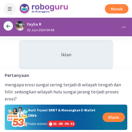
Masuk
Fayha R
02 Juni 2024 04:48
Iklan
Pertanyaan
mengapa erosi sungai sering terjadi di wilayah tengah dan
hilir. sedangkan wilayah hulu sungai jarang terjadi proses
erosi?
Ikuti Tryout SNBT & Menangkan E-Wallet
100rb
Klaim
Habis dalam
01
:
00
:
34
:
51