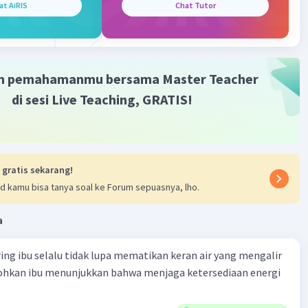
as-gas ini menjauh dari Matahari.
at AiRIS
Chat Tutor
menyebabkan ekor komet selalu mengarah menjauh dari
 sejauh yang memungkinkan. Oleh karena itu, saat komet
 Matahari dalam perjalanannya mengelilingi tata surya,
m pemahamanmu bersama Master Teacher
t akan selalu terlihat mengarah menjauh dari Matahari di
di sesi Live Teaching, GRATIS!
nilah mengapa kita dapat melihat ekor komet saat komet ini
da posisi terdekat dengan Matahari.
·
0.0
(
0
)
Balas
ating
 gratis sekarang!
d kamu bisa tanya soal ke Forum sepuasnya, lho.
Community
Level 72
 2023 11:24
a
terverifikasi
ring ibu selalu tidak lupa mematikan keran air yang mengalir
t selalu menjauhi matahari ketika jaraknya dekat dengan
Iklan
tohkan ibu menunjukkan bahwa menjaga ketersediaan energi
karena terpapar / dihalau oleh
angin dan tekanan radiasi
.