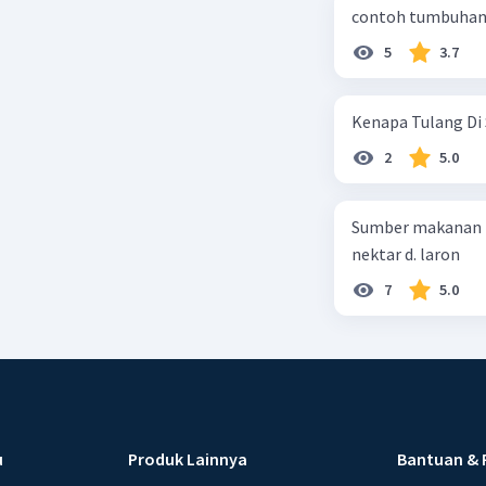
contoh tumbuhan 
5
3.7
Kenapa Tulang Di 
2
5.0
Sumber makanan kupu-kupu dewa
nektar d. laron
7
5.0
u
Produk Lainnya
Bantuan & 