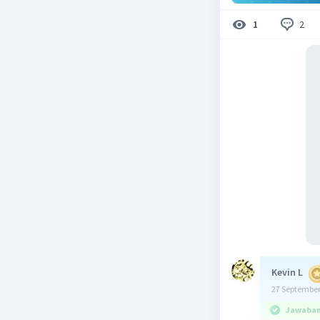
2
1
Kevin L
27 September
Jawaban 