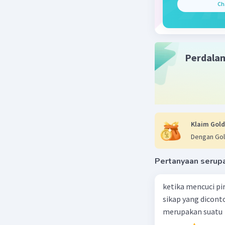
memaksa g
Ch
Efek ini 
Matahari,
mendekati
Perdala
ekor kome
langit. I
berada pa
Beri R
Klaim Gold
Dengan Gol
Sumber W
27 September
Pertanyaan serup
Jawaban 
ketika mencuci pi
Ekor kome
sikap yang dicon
matahari 
merupakan suatu
matahari