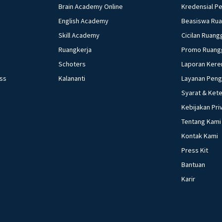
Brain Academy Online
Kredensial P
English Academy
Beasiswa Ru
Skill Academy
Cicilan Ruang
Ruangkerja
Promo Ruang
Schoters
Laporan Kere
ess
Kalananti
Layanan Pen
Syarat & Ket
Kebijakan Pri
Tentang Kami
Kontak Kami
Press Kit
Bantuan
Karir