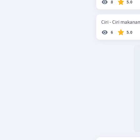
8
5.0
Beri R
Ciri - Ciri makana
6
5.0