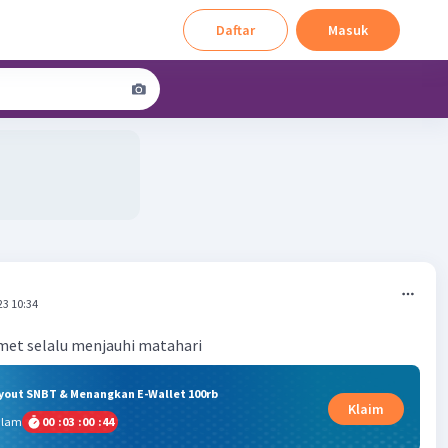
Daftar
Masuk
23 10:34
et selalu menjauhi matahari
ryout SNBT & Menangkan E-Wallet 100rb
Klaim
alam
00
:
03
:
00
:
43