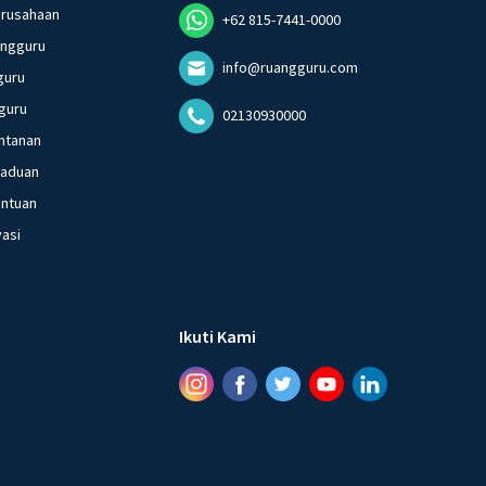
erusahaan
+62 815-7441-0000
angguru
info@ruangguru.com
guru
guru
02130930000
ntanan
gaduan
entuan
vasi
Ikuti Kami