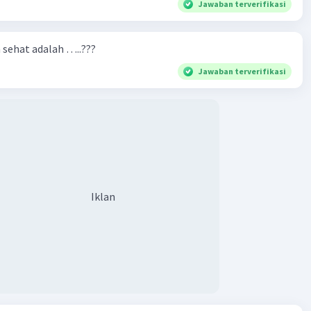
Jawaban terverifikasi
·
0.0
(
0
)
Balas
ating
n sehat adalah …..???
Jawaban terverifikasi
Iklan