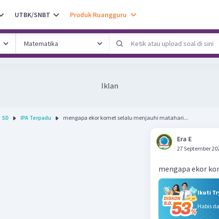
UTBK/SNBT
Produk Ruangguru
Iklan
SD
IPA Terpadu
mengapa ekor komet selalu menjauhi matahari...
Era E
27 September 20
mengapa ekor kom
Ikuti T
Habis d