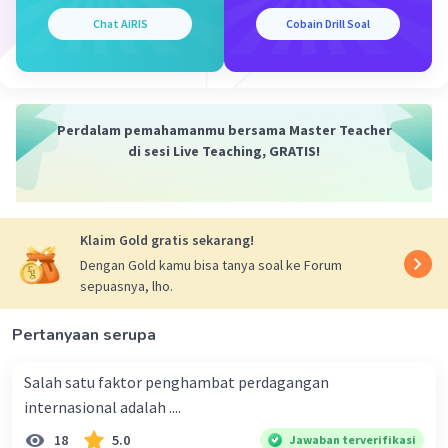
Chat AiRIS
Cobain Drill Soal
·
0.0
(
0
)
Balas
Beri Rating
Perdalam pemahamanmu bersama Master Teacher
di sesi Live Teaching, GRATIS!
Iklan
Klaim Gold gratis sekarang!
Dengan Gold kamu bisa tanya soal ke Forum
sepuasnya, lho.
Pertanyaan serupa
Salah satu faktor penghambat perdagangan
internasional adalah ....
18
5.0
Jawaban terverifikasi