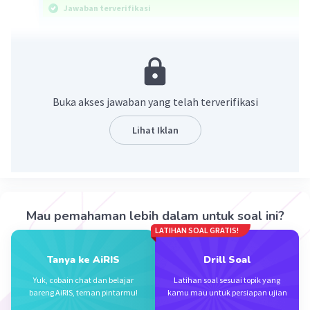
Jawaban terverifikasi
Pembahasan:
Pembelajaran Bahasa Indonesia bertujuan agar
mahasiswa mampu berkomunikasi dengan
menggunakan bahasa Indonesia secara efektif,
Buka akses jawaban yang telah terverifikasi
efisien, baik dan benar sesuai etika dan
kesopanan.
Lihat Iklan
Contohnya pada saat seorang mahasiswa
melakukan penulisan ilmiah, skripsi ataupun
artikel. Hal ini tentunya memerlukan penulisan
dalam kaidah Bahasa Indonesia yang baik dan
Mau pemahaman lebih dalam untuk soal ini?
benar.
LATIHAN SOAL GRATIS!
Selain itu dalam beberapa forum nasional juga
Tanya ke AiRIS
Drill Soal
memerlukan kaidah bahasa Indonesia yang baik
Yuk, cobain chat dan belajar
Latihan soal sesuai topik yang
dan benar.
bareng AiRIS, teman pintarmu!
kamu mau untuk persiapan ujian