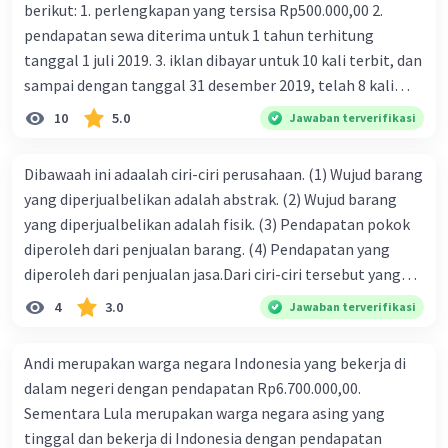
berikut: 1. perlengkapan yang tersisa Rp500.000,00 2.
pendapatan sewa diterima untuk 1 tahun terhitung
tanggal 1 juli 2019. 3. iklan dibayar untuk 10 kali terbit, dan
sampai dengan tanggal 31 desember 2019, telah 8 kali
terbit. 4. gaji terutang untuk periode berjalan sebesar
10
5.0
Jawaban terverifikasi
Rp800.000,00 dari data di atas, pencatatan jurnal pembalik
yang benar adalah ....
Dibawaah ini adaalah ciri-ciri perusahaan. (1) Wujud barang
yang diperjualbelikan adalah abstrak. (2) Wujud barang
yang diperjualbelikan adalah fisik. (3) Pendapatan pokok
diperoleh dari penjualan barang. (4) Pendapatan yang
diperoleh dari penjualan jasa.Dari ciri-ciri tersebut yang
merupakan ciri dari perusahaan dagang ditunjukan pada
4
3.0
Jawaban terverifikasi
nomor…. a. 1 dan 3 b. 3 dan 4 c. 2 dan 3 d. 1 dan 2 e. 2 dan 4
Andi merupakan warga negara Indonesia yang bekerja di
dalam negeri dengan pendapatan Rp6.700.000,00.
Sementara Lula merupakan warga negara asing yang
tinggal dan bekerja di Indonesia dengan pendapatan