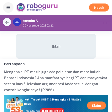
Masuk
Anonim A
AA
20 November 2023 02:21
Iklan
Pertanyaan
Mengapa di PT masih juga ada pelajaran dan mata kuliah
Bahasa Indonesia ? Apa manfaatnya bagi PT dan masyarakat
secara luas ? Jelaskan argumentasi Anda sesuai dengan
contoh kongkritnya ! (P.20%)
Ikuti Tryout SNBT & Menangkan E-Wallet
100rb
Klaim
Habis dalam
01
:
09
:
24
:
14