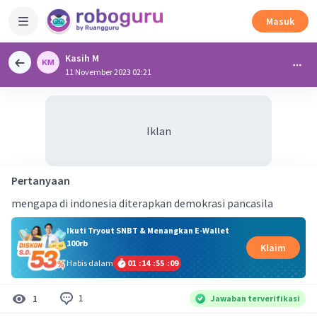
Masuk
Kasih M
11 November 2023 02:21
Iklan
Pertanyaan
mengapa di indonesia diterapkan demokrasi pancasila
Ikuti Tryout SNBT & Menangkan E-Wallet
100rb
Klaim
Habis dalam
01
:
14
:
55
:
09
1
1
Jawaban terverifikasi