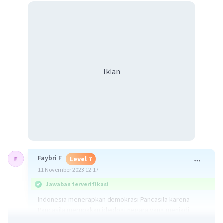
Iklan
Faybri F
Level 7
11 November 2023 12:17
Jawaban terverifikasi
Indonesia menerapkan demokrasi Pancasila karena
Pancasila merupakan ideologi negara yang menjadi
dasar bagi sistem politik dan pemerintahan Indonesia.