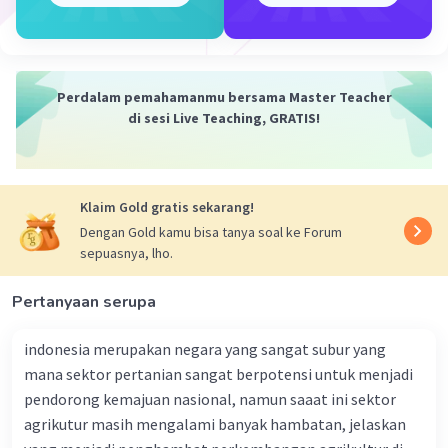
3. Potensi ekonomi: Indonesia merupakan salah satu
negara penghasil nikel terbesar di dunia. Potensi
ekonomi dari penghasilan nikel sangat besar karena
dapat meningkatkan pendapatan negara dan membuka
lapangan kerja bagi masyarakat di sekitar wilayah
Perdalam pemahamanmu bersama Master Teacher
tambang nikel.
di sesi Live Teaching, GRATIS!
Dengan demikian, barang tambang nikel sangat penting
untuk mendukung perkembangan industri dan
transportasi pada masa kini dan mendatang karena
Klaim Gold gratis sekarang!
digunakan sebagai bahan baku dalam pembuatan
Dengan Gold kamu bisa tanya soal ke Forum
berbagai produk industri, baterai kendaraan listrik, dan
sepuasnya, lho.
memiliki potensi ekonomi yang besar.
Pertanyaan serupa
·
0.0
(
0
)
Balas
Beri Rating
indonesia merupakan negara yang sangat subur yang
mana sektor pertanian sangat berpotensi untuk menjadi
pendorong kemajuan nasional, namun saaat ini sektor
agrikutur masih mengalami banyak hambatan, jelaskan