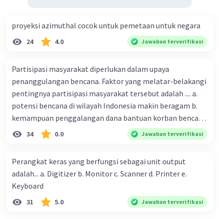
proyeksi azimuthal cocok untuk pemetaan untuk negara
24
4.0
Jawaban terverifikasi
Partisipasi masyarakat diperlukan dalam upaya
penanggulangan bencana. Faktor yang melatar-belakangi
pentingnya partisipasi masyarakat tersebut adalah .... a.
potensi bencana di wilayah Indonesia makin beragam b.
kemampuan penggalangan dana bantuan korban bencana
makin tinggi c. pemahaman pendidikan kebencanaan
34
0.0
Jawaban terverifikasi
kepada masyarakat masih rendah d. masyarakat
merupakan pihak yang langsung berhadapan dengan
Perangkat keras yang berfungsi sebagai unit output
bencana e. kepercayaan pemerintah bahwa masyarakat
adalah... a. Digitizer b. Monitor c. Scanner d. Printer e.
mampu mengatasi bencana
Keyboard
31
5.0
Jawaban terverifikasi