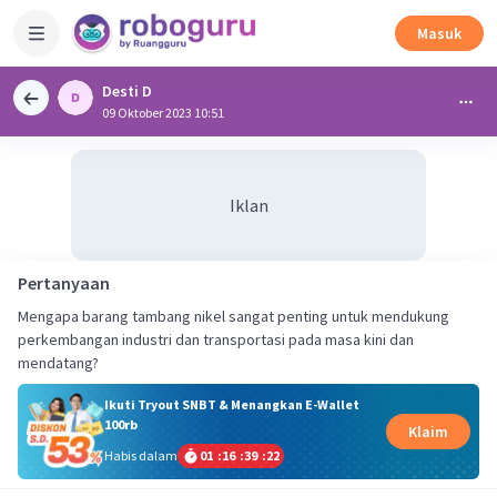
Masuk
Desti D
09 Oktober 2023 10:51
Iklan
Pertanyaan
Mengapa barang tambang nikel sangat penting untuk mendukung
perkembangan industri dan transportasi pada masa kini dan
mendatang?
Ikuti Tryout SNBT & Menangkan E-Wallet
100rb
Klaim
Habis dalam
01
:
16
:
39
:
21