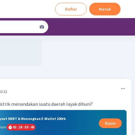
Daftar
Masuk
13:12
strik menandakan suatu daerah layak dihuni?
ryout SNBT & Menangkan E-Wallet 100rb
Klaim
alam
02
:
18
:
53
:
44