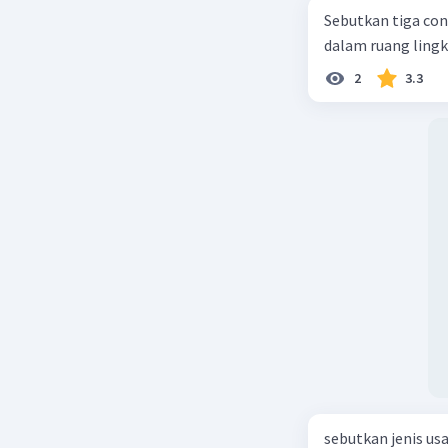
Sebutkan tiga con
Nanda R
dalam ruang ling
05 Oktober 2
2
3.3
Jawaban 
Karena se
membutuhk
Bahkan un
Beri R
sebutkan jenis us