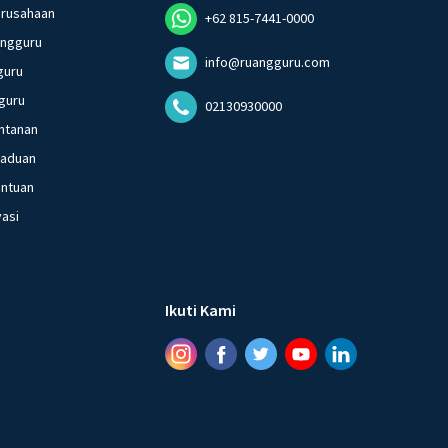
erusahaan
+62 815-7441-0000
angguru
info@ruangguru.com
guru
guru
02130930000
ntanan
gaduan
entuan
vasi
Ikuti Kami