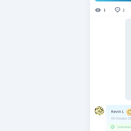
2
1
Kevin L
05 Oktober 2
Jawaban 