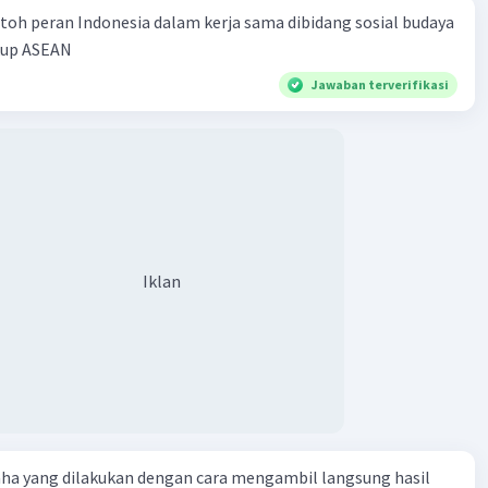
toh peran Indonesia dalam kerja sama dibidang sosial budaya
Community
Level 89
kup ASEAN
023 13:48
Jawaban terverifikasi
terverifikasi
bagaian besar dari kita, masyarakat yang modern selalu
Iklan
an listrik untuk menunjang kehidupan sehari-hari.
tuk memasak saja, membutuhkan listrik.
·
0.0
(
0
)
Balas
ating
Iklan
aha yang dilakukan dengan cara mengambil langsung hasil