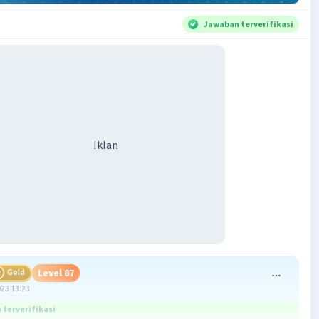
Jawaban terverifikasi
Iklan
Gold
Level 87
023 13:23
terverifikasi