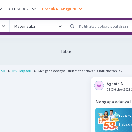
UTBK/SNBT
Produk Ruangguru
Iklan
SD
IPS Terpadu
Mengapa adanya listrik menandakan suatu daerah lay...
Aghnia A
05 Oktober 2023 
Mengapa adanya li
Ikuti T
Habis d