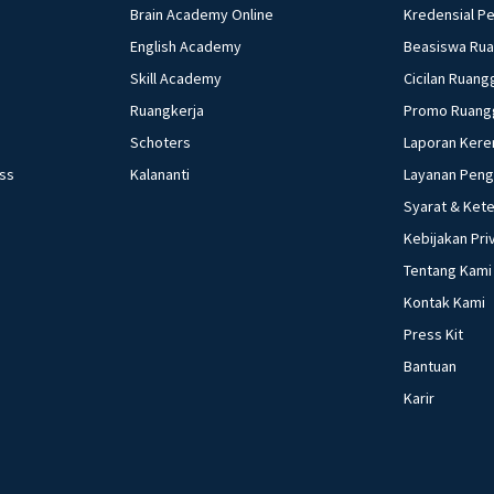
Brain Academy Online
Kredensial P
English Academy
Beasiswa Ru
Skill Academy
Cicilan Ruang
Ruangkerja
Promo Ruang
Schoters
Laporan Kere
ess
Kalananti
Layanan Pen
Syarat & Ket
Kebijakan Pri
Tentang Kami
Kontak Kami
Press Kit
Bantuan
Karir