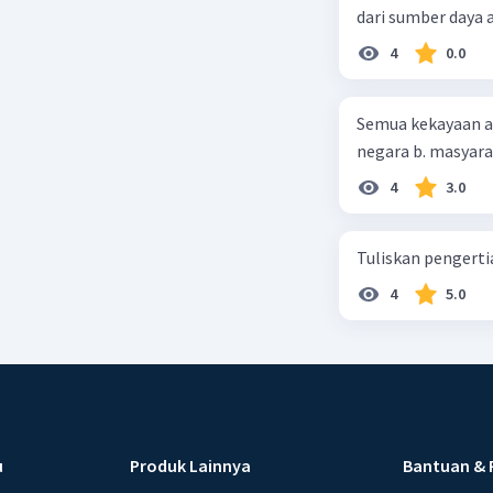
dari sumber daya
4
0.0
Semua kekayaan ala
negara b. masyarak
4
3.0
Tuliskan pengert
4
5.0
u
Produk Lainnya
Bantuan & 