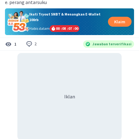
e. perang antarsuku
Ikuti Tryout SNBT & Menangkan E-Wallet
100rb
Klaim
Habis dalam
00
:
08
:
07
:
00
2
1
Jawaban terverifikasi
Iklan