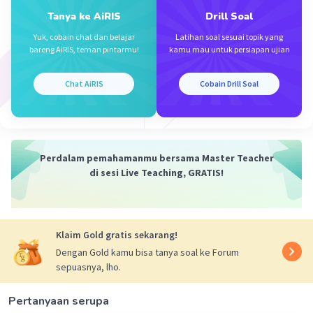
Tanya ke AiRIS
Drill Soal
·
0.0
(
0
)
Balas
Beri Rating
Yuk, cobain chat dan belajar
Latihan soal sesuai topik yang
bareng AiRIS, teman pintarmu!
kamu mau untuk persiapan ujian
Chelsea A
Level 48
28 September 2023 02:41
Chat AiRIS
Cobain Drill Soal
a. kesenjangan sosial
Iklan
·
0.0
(
0
)
Balas
Beri Rating
Perdalam pemahamanmu bersama Master Teacher
di sesi Live Teaching, GRATIS!
Klaim Gold gratis sekarang!
Dengan Gold kamu bisa tanya soal ke Forum
sepuasnya, lho.
Pertanyaan serupa