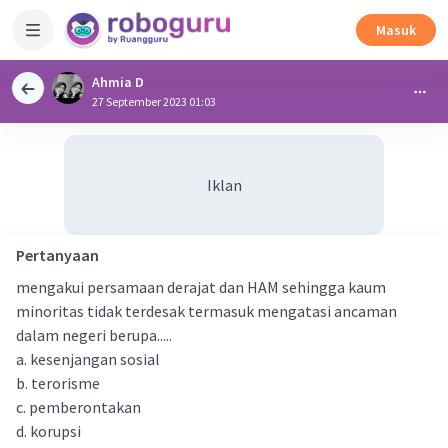
Masuk
Ahmia D
27 September 2023 01:03
Iklan
Pertanyaan
mengakui persamaan derajat dan HAM sehingga kaum
minoritas tidak terdesak termasuk mengatasi ancaman
dalam negeri berupa.....
a. kesenjangan sosial
b. terorisme
c. pemberontakan
d. korupsi