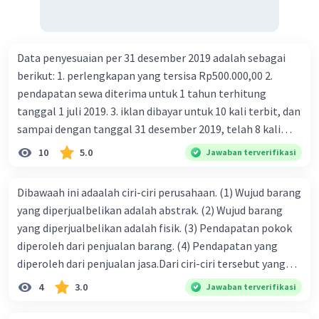
Data penyesuaian per 31 desember 2019 adalah sebagai
berikut: 1. perlengkapan yang tersisa Rp500.000,00 2.
pendapatan sewa diterima untuk 1 tahun terhitung
tanggal 1 juli 2019. 3. iklan dibayar untuk 10 kali terbit, dan
sampai dengan tanggal 31 desember 2019, telah 8 kali
terbit. 4. gaji terutang untuk periode berjalan sebesar
10
5.0
Jawaban terverifikasi
Rp800.000,00 dari data di atas, pencatatan jurnal pembalik
yang benar adalah ....
Dibawaah ini adaalah ciri-ciri perusahaan. (1) Wujud barang
yang diperjualbelikan adalah abstrak. (2) Wujud barang
yang diperjualbelikan adalah fisik. (3) Pendapatan pokok
diperoleh dari penjualan barang. (4) Pendapatan yang
diperoleh dari penjualan jasa.Dari ciri-ciri tersebut yang
merupakan ciri dari perusahaan dagang ditunjukan pada
4
3.0
Jawaban terverifikasi
nomor…. a. 1 dan 3 b. 3 dan 4 c. 2 dan 3 d. 1 dan 2 e. 2 dan 4