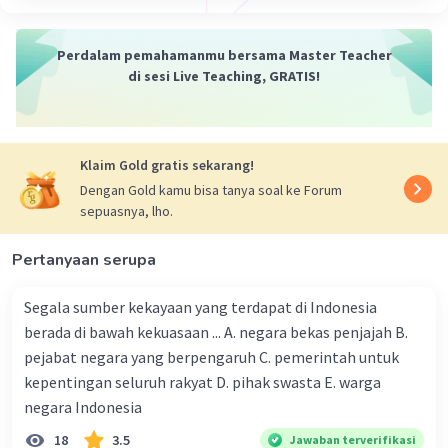
tahun 2000, ditambahkan Pasal 6A yang
menyatakan bahwa presiden dan wakil presiden
Perdalam pemahamanmu bersama Master Teacher
dipilih secara langsung oleh rakyat. Sebelumnya,
di sesi Live Teaching, GRATIS!
presiden dan wakil presiden dipilih oleh MPR
yang terdiri dari anggota DPR dan DPD. Dengan
adanya perubahan ini, rakyat memiliki hak suara
langsung dalam memilih presiden dan wakil
Klaim Gold gratis sekarang!
presiden
Dengan Gold kamu bisa tanya soal ke Forum
sepuasnya, lho.
·
0.0
(
0
)
Balas
Beri Rating
Pertanyaan serupa
Segala sumber kekayaan yang terdapat di Indonesia
berada di bawah kekuasaan ... A. negara bekas penjajah B.
pejabat negara yang berpengaruh C. pemerintah untuk
kepentingan seluruh rakyat D. pihak swasta E. warga
negara Indonesia
18
3.5
Jawaban terverifikasi