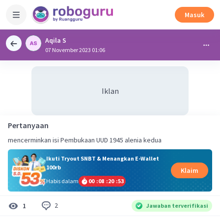
Masuk
Aqila S
07 November 2023 01:06
Iklan
Pertanyaan
Ikuti Tryout SNBT & Menangkan E-Wallet
100rb
Klaim
Habis dalam
00
:
08
:
20
:
53
2
1
Jawaban terverifikasi