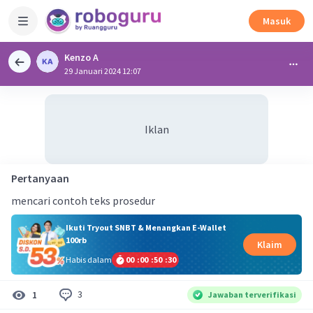
Masuk
Kenzo A
29 Januari 2024 12:07
Iklan
Pertanyaan
mencari contoh teks prosedur
Ikuti Tryout SNBT & Menangkan E-Wallet
100rb
Klaim
Habis dalam
00
:
00
:
50
:
30
3
1
Jawaban terverifikasi