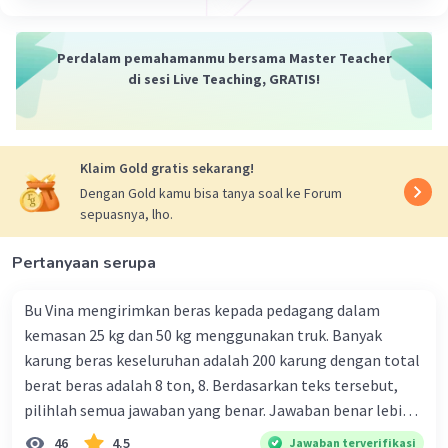
monitor.
Cabutlah kabel listrik pada jalan-jalan listrik.
Tutuplah dengan menggunakan penutup
Perdalam pemahamanmu bersama Master Teacher
di sesi Live Teaching, GRATIS!
Selesai….
Klaim Gold gratis sekarang!
·
5.0
(
1
)
Balas
Beri Rating
Dengan Gold kamu bisa tanya soal ke Forum
sepuasnya, lho.
Marie N
Level 5
30 Januari 2024 15:00
Pertanyaan serupa
Jawaban terverifikasi
Bu Vina mengirimkan beras kepada pedagang dalam
Cara Membuat Masker Tomat :
kemasan 25 kg dan 50 kg menggunakan truk. Banyak
Iklan
karung beras keseluruhan adalah 200 karung dengan total
Haluskan tomat
berat beras adalah 8 ton, 8. Berdasarkan teks tersebut,
Tambahkan 1 sendok teh gula ke tomat
pilihlah semua jawaban yang benar. Jawaban benar lebih
yang sudah dihaluskan
dari satu. Banyak karung beras kemasan 25 kg adalah 50
46
4.5
Jawaban terverifikasi