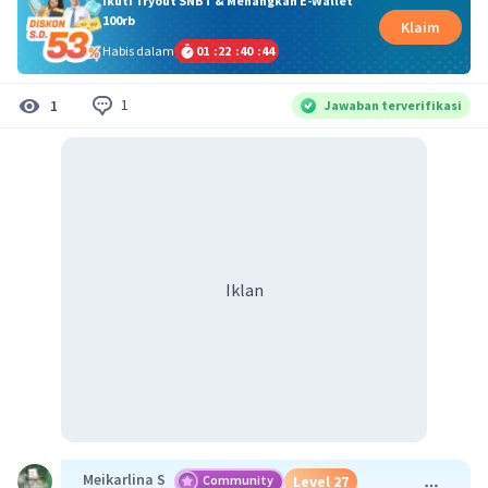
Ikuti Tryout SNBT & Menangkan E-Wallet
100rb
Klaim
Habis dalam
01
:
22
:
40
:
43
1
1
Jawaban terverifikasi
Iklan
Meikarlina S
Community
Level 27