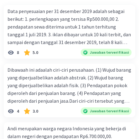
Data penyesuaian per 31 desember 2019 adalah sebagai
berikut: 1. perlengkapan yang tersisa Rp500.000,00 2.
pendapatan sewa diterima untuk 1 tahun terhitung
tanggal 1 juli 2019. 3. iklan dibayar untuk 10 kali terbit, dan
sampai dengan tanggal 31 desember 2019, telah 8 kali
terbit. 4. gaji terutang untuk periode berjalan sebesar
8
5.0
Jawaban terverifikasi
Rp800.000,00 dari data di atas, pencatatan jurnal pembalik
yang benar adalah ....
Dibawaah ini adaalah ciri-ciri perusahaan. (1) Wujud barang
yang diperjualbelikan adalah abstrak. (2) Wujud barang
yang diperjualbelikan adalah fisik. (3) Pendapatan pokok
diperoleh dari penjualan barang. (4) Pendapatan yang
diperoleh dari penjualan jasa.Dari ciri-ciri tersebut yang
merupakan ciri dari perusahaan dagang ditunjukan pada
4
3.0
Jawaban terverifikasi
nomor…. a. 1 dan 3 b. 3 dan 4 c. 2 dan 3 d. 1 dan 2 e. 2 dan 4
Andi merupakan warga negara Indonesia yang bekerja di
dalam negeri dengan pendapatan Rp6.700.000,00.