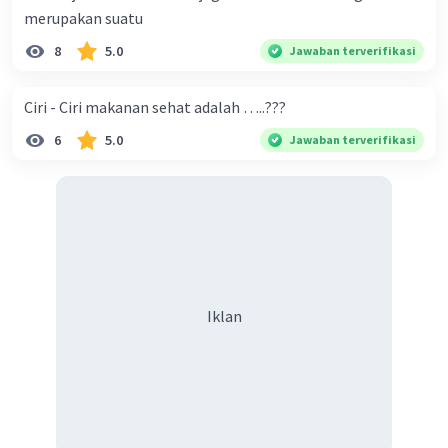
merupakan suatu
Penjelasan:
1. Meja dan Kursi: Meja dan kursi biasanya terbuat dari
8
5.0
Jawaban terverifikasi
material seperti kayu, logam, atau plastik yang memiliki
bentuk dan volume yang tetap. Molekul-molekul dalam
material ini berada dalam keadaan padat dan tidak
Ciri - Ciri makanan sehat adalah …..???
memiliki pergerakan yang signifikan, sehingga meja dan
6
5.0
Jawaban terverifikasi
kursi memiliki sifat-sifat benda padat.
2. Buku: Buku terdiri dari kertas yang juga merupakan
bahan padat. Halaman-halaman buku memiliki bentuk
tetap dan volume yang tidak berubah, sehingga buku
termasuk dalam kategori benda padat.
3. Pensil: Pensil terbuat dari kayu atau plastik yang
Iklan
memiliki bentuk tetap. Walaupun ujung pensil dapat
dihapus untuk menghasilkan tinta atau pigmen, inti
pensil itu sendiri juga termasuk dalam kategori benda
padat.
Jadi, semua contoh yang disebutkan (meja, kursi, buku,
dan pensil) adalah benda-benda padat karena mereka