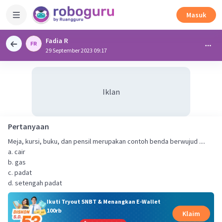
Masuk
Fadia R
29 September 2023 09:17
Iklan
Pertanyaan
Meja, kursi, buku, dan pensil merupakan contoh benda berwujud ....
a. cair
b. gas
c. padat
d. setengah padat
Ikuti Tryout SNBT & Menangkan E-Wallet
100rb
Klaim