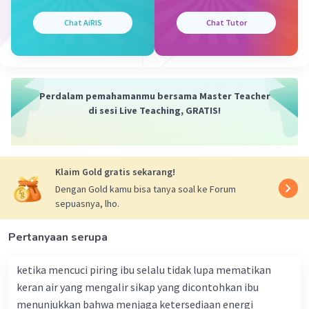
Ketidakmampuan Berkompressi: Zat padat umumnya
sulit untuk dikompresi atau diubah volume relatif
Chat AiRIS
Chat Tutor
mereka dengan mudah karena partikel-partikel mereka
sudah sangat padat.
Perubahan fisik seperti pencairan atau pengembangan
zat padat biasanya memerlukan pemberian atau
Perdalam pemahamanmu bersama Master Teacher
pengambilan energi panas (perubahan suhu) atau
di sesi Live Teaching, GRATIS!
pemberian energi mekanis (tekanan). Ini adalah konsep
dasar dalam ilmu fisika dan kimia.
·
5.0
(
1
)
Balas
Beri Rating
Klaim Gold gratis sekarang!
Dengan Gold kamu bisa tanya soal ke Forum
sepuasnya, lho.
Kevin L
Gold
Level 1
29 September 2023 10:33
Pertanyaan serupa
Jawaban terverifikasi
Meja, kursi, buku, dan pensil adalah contoh benda
ketika mencuci piring ibu selalu tidak lupa mematikan
berwujud padat. Jadi, jawabannya adalah:
Iklan
keran air yang mengalir sikap yang dicontohkan ibu
C. Padat
menunjukkan bahwa menjaga ketersediaan energi