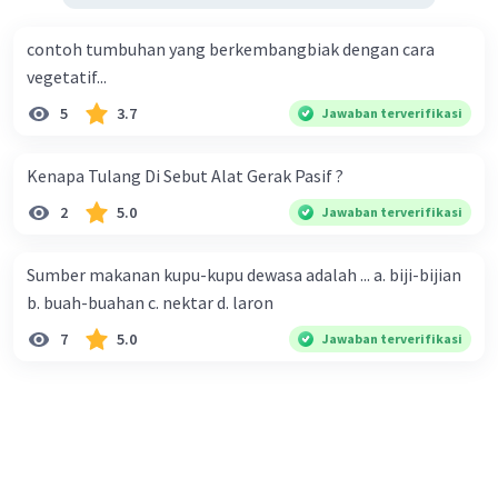
memiliki bentuk dan volume yang tetap.
contoh tumbuhan yang berkembangbiak dengan cara
vegetatif...
·
5.0
(
1
)
Balas
Beri Rating
5
3.7
Jawaban terverifikasi
Nanda R
Community
Level 89
29 September 2023 09:17
Kenapa Tulang Di Sebut Alat Gerak Pasif ?
Jawaban terverifikasi
2
5.0
Jawaban terverifikasi
jawabannya adalah C
Sumber makanan kupu-kupu dewasa adalah ... a. biji-bijian
karena meja, kursi, buku, dan pensil merupakan benda
b. buah-buahan c. nektar d. laron
yang dapat dipegang dan keras.
7
5.0
Jawaban terverifikasi
·
0.0
(
0
)
Balas
Beri Rating
Annisa Q
Level 7
01 Oktober 2023 09:37
Jawaban terverifikasi