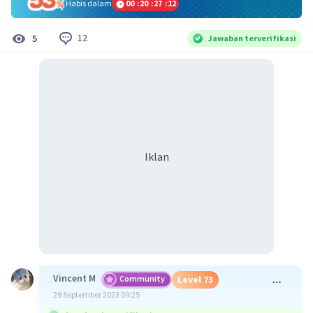
Habis dalam
00
:
20
:
27
:
12
12
5
Jawaban terverifikasi
Iklan
Vincent M
Community
Level 73
29 September 2023 09:25