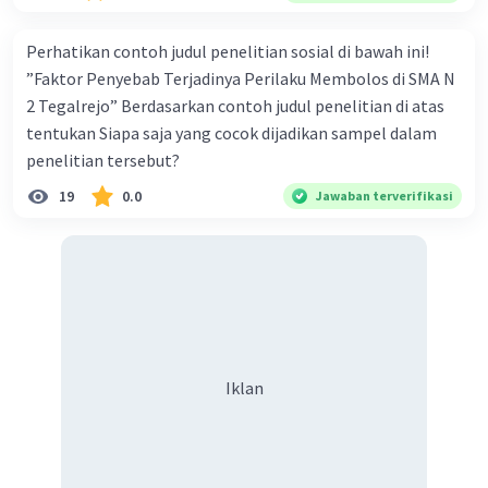
·
0.0
(
0
)
Balas
Beri Rating
Perhatikan contoh judul penelitian sosial di bawah ini!
”Faktor Penyebab Terjadinya Perilaku Membolos di SMA N
2 Tegalrejo” Berdasarkan contoh judul penelitian di atas
tentukan Siapa saja yang cocok dijadikan sampel dalam
penelitian tersebut?
19
0.0
Jawaban terverifikasi
Iklan