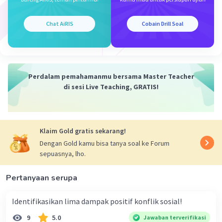
·
0.0
(
0
)
Balas
Beri Rating
Chat AiRIS
Cobain Drill Soal
Mazaya M
Community
Level 25
26 Desember 2023 01:36
Jawaban terverifikasi
Perdalam pemahamanmu bersama Master Teacher
Menurut Max Weber, ciri pokok yang menjadi sasaran
di sesi Live Teaching, GRATIS!
penelitian sosiologi adalah
Iklan
1. Tindakan manusia yang menurut pelaku mengandung
makna yang subyektif
Klaim Gold gratis sekarang!
2. Tindakan nyata dan bersifat membatin sepenuhnya
Dengan Gold kamu bisa tanya soal ke Forum
3. Tindakan yang meliputi pengaruh positif dari suatu
sepuasnya, lho.
situasi
4. Tindakan diarahkan kepada seseorang atau kepada
Pertanyaan serupa
beberapa individu
5. Tindakan yang memperhatikan tindakan orang lain
atau terarah kepada orang itu
Identifikasikan lima dampak positif konflik sosial!
9
5.0
Jawaban terverifikasi