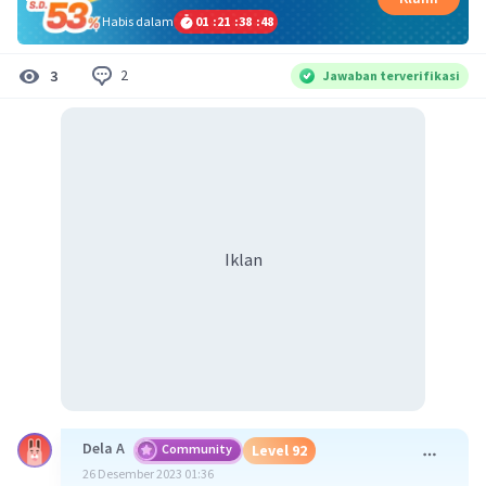
Habis dalam
01
:
21
:
38
:
47
2
3
Jawaban terverifikasi
Iklan
Dela A
Community
Level 92
26 Desember 2023 01:36