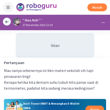
Masuk
''.Nau.Rah.'' '
27 November 2023 12:19
Iklan
Pertanyaan
Mau nanya sebenernya ini bkn materi sekolah sih tapi
penasaran bngt
Kenapa ketika kita demam suhu tubuh kita panas saat di
termometer, padahal kita sedang merasa kedinginan?
Ikuti Tryout SNBT & Menangkan E-Wallet
100rb
Klaim