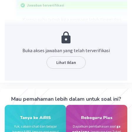
Jawaban terverifikasi
Karena suhu tubuh kita memang lebih tinggi dari
lingkungan sehingga kita merasa kedinginan
·
0.0
(
0
)
Balas
Beri Rating
Buka akses jawaban yang telah terverifikasi
Alexander C
Level 32
Lihat Iklan
27 November 2023 14:30
Jawaban terverifikasi
Karena suhu tubuh kita yang lebih tinggi dari
Iklan
suhu lingkungan kita
Mau pemahaman lebih dalam untuk soal ini?
·
0.0
(
0
)
Balas
Beri Rating
Tanya ke AiRIS
Roboguru Plus
Yuk, cobain chat dan belajar
Dapatkan pembahasan soal
ga
bareng AiRIS, teman pintarmu!
pake lama
, langsung dari Tutor!