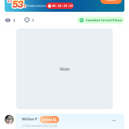
Habis dalam
00
:
16
:
19
:
10
2
1
Jawaban terverifikasi
Iklan
Wildan P
Level 81
27 November 2023 13:20