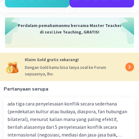
pemilihan umum baru dapat diadakan.
2. Fleksibilitas dalam Pembentukan
Perdalam pemahamanmu bersama Master Teacher
Pemerintahan:
di sesi Live Teaching, GRATIS!
Pro Parlementer: Sistem parlementer
memungkinkan pembentukan
pemerintahan yang lebih fleksibel dan
Klaim Gold gratis sekarang!
responsif terhadap perubahan dalam
Dengan Gold kamu bisa tanya soal ke Forum
kebijakan dan dukungan politik.
sepuasnya, lho.
Pergantian kepala pemerintahan dapat
dilakukan tanpa perlu menunggu
Pertanyaan serupa
pemilihan umum.
ada tiga cara penyelesaian konflik secara sederhana
3. Akuntabilitas Pemerintahan:
(pendekatan kultur atau budaya, diaspora, fan hubungan
bilateral), menurut kalian mana yang paling efektif,
Pro Parlementer: Kepala pemerintahan
berilah alasannya dari 5 penyelesaian konflik secara
(perdana menteri) dalam sistem
internasional (negosiasi, mediasi dan jasa-jasa baik,
parlementer dapat langsung