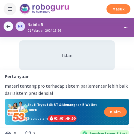
Masuk
Nabila R
01 Februari 2024 13:56
Iklan
Pertanyaan
materi tentang pro terhadap sistem parlementer lebih baik
dari sistem presidensial
Ikuti Tryout SNBT & Menangkan E-Wallet
100rb
Klaim
Habis dalam
02
:
07
:
49
:
49
2
3
Jawaban terverifikasi