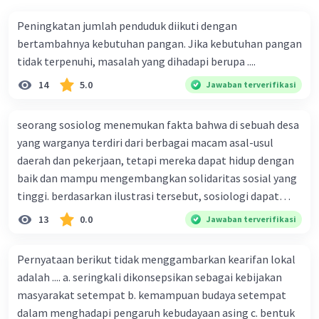
sebuah rasa kebersamaan, meningkatkan
Peningkatan jumlah penduduk diikuti dengan
produktivitas karyawan, moral secara
menyeluruh, dan juga problem-solving yang
bertambahnya kebutuhan pangan. Jika kebutuhan pangan
lebih cepat. Di bawah ini, ada beberapa statistik
tidak terpenuhi, masalah yang dihadapi berupa ....
penting dari bermacam-macam studi yang telah
14
5.0
Jawaban terverifikasi
membuktikan keefektifan dan berbagai manfaat
dari kerjasama dan kolaborasi serta dampaknya
seorang sosiolog menemukan fakta bahwa di sebuah desa
bagi perusahaan secara besar
yang warganya terdiri dari berbagai macam asal-usul
daerah dan pekerjaan, tetapi mereka dapat hidup dengan
·
0.0
(
0
)
Balas
Beri Rating
baik dan mampu mengembangkan solidaritas sosial yang
tinggi. berdasarkan ilustrasi tersebut, sosiologi dapat
berfungsi sebagai ilmu yang ....
13
0.0
Jawaban terverifikasi
Pernyataan berikut tidak menggambarkan kearifan lokal
adalah .... a. seringkali dikonsepsikan sebagai kebijakan
masyarakat setempat b. kemampuan budaya setempat
dalam menghadapi pengaruh kebudayaan asing c. bentuk