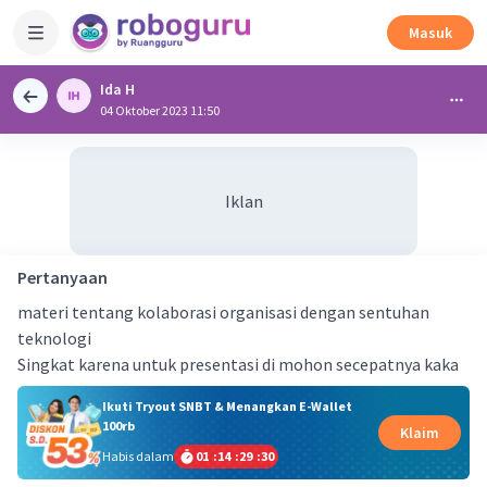
Masuk
Ida H
04 Oktober 2023 11:50
Iklan
Pertanyaan
materi tentang kolaborasi organisasi dengan sentuhan
teknologi
Singkat karena untuk presentasi di mohon secepatnya kaka
Ikuti Tryout SNBT & Menangkan E-Wallet
100rb
Klaim
Habis dalam
01
:
14
:
29
:
29