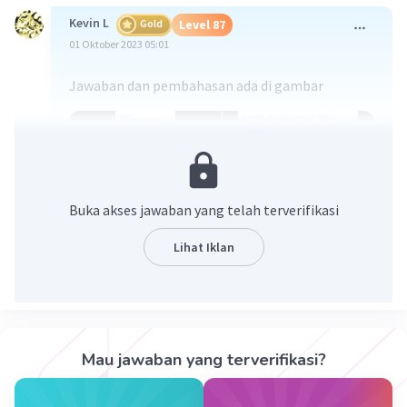
Kevin L
Gold
Level 87
01 Oktober 2023 05:01
Jawaban dan pembahasan ada di gambar
Buka akses jawaban yang telah terverifikasi
Lihat Iklan
·
5.0
(
2
)
Balas
Beri Rating
Kiano K
Level 68
Mau jawaban yang terverifikasi?
19 Oktober 2023 23:46
Jawabannya A.