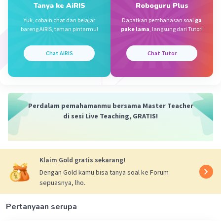
Tanya ke AiRIS
Roboguru Plus
Iklan
·
5.0
(
1
)
Balas
Beri Rating
Yuk, cobain chat dan belajar
Dapatkan pembahasan soal
ga
bareng AiRIS, teman pintarmu!
pake lama
, langsung dari Tutor!
Chat AiRIS
Chat Tutor
Perdalam pemahamanmu bersama Master Teacher
di sesi Live Teaching, GRATIS!
Klaim Gold gratis sekarang!
Dengan Gold kamu bisa tanya soal ke Forum
sepuasnya, lho.
Pertanyaan serupa