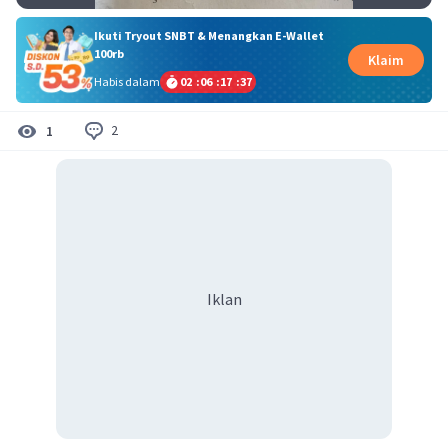
Ikuti Tryout SNBT & Menangkan E-Wallet
100rb
Klaim
Habis dalam
02
:
06
:
17
:
36
2
1
Iklan