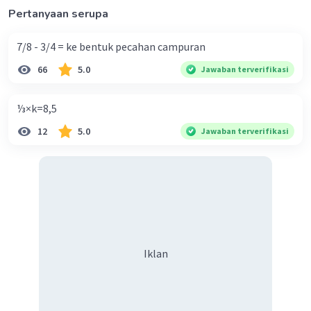
Pertanyaan serupa
7/8 - 3/4 = ke bentuk pecahan campuran
66
5.0
Jawaban terverifikasi
·
0.0
(
0
)
Balas
Beri Rating
⅓×k=8,5
12
5.0
Jawaban terverifikasi
Iklan