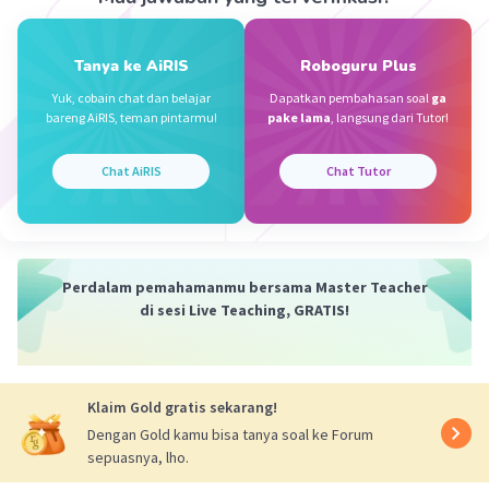
Only Z
Level 25
16 November 2023 14:13
Tanya ke AiRIS
Roboguru Plus
koreksi sedikit itu nomor 5 ganti menjadi 325 : -20 =
Yuk, cobain chat dan belajar
Dapatkan pembahasan soal
ga
16,25
bareng AiRIS, teman pintarmu!
pake lama
, langsung dari Tutor!
Chat AiRIS
Chat Tutor
Ka Y
Level 38
16 November 2023 18:07
Pembagian bilangan bulat positif dan negatif
Perdalam pemahamanmu bersama Master Teacher
+ : + = +
Iklan
di sesi Live Teaching, GRATIS!
- : - = +
+ : - = -
- : + = -
Klaim Gold gratis sekarang!
Dengan Gold kamu bisa tanya soal ke Forum
sepuasnya, lho.