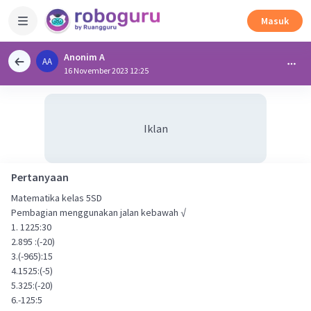
Masuk
Anonim A
AA
16 November 2023 12:25
Iklan
Pertanyaan
Matematika kelas 5SD
Pembagian menggunakan jalan kebawah √
1. 1225:30
2.895 :(-20)
3.(-965):15
4.1525:(-5)
5.325:(-20)
6.-125:5