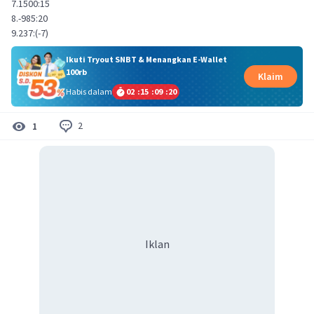
7.1500:15
8.-985:20
9.237:(-7)
Ikuti Tryout SNBT & Menangkan E-Wallet
100rb
Klaim
Habis dalam
02
:
15
:
09
:
20
2
1
Iklan